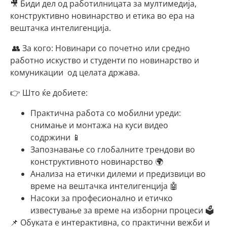
🎥 Биди дел од работилницата за мултимедија,
конструктивно новинарство и етика во ера на
вештачка интелигенција.
👥 За кого: Новинари со почетно или средно
работно искуство и студенти по новинарство и
комуникации од целата држава.
👉 Што ќе добиете:
Практична работа со мобилни уреди:
снимање и монтажа на куси видео
содржини 📱
Запознавање со глобалните трендови во
конструктивното новинарство 🌍
Анализа на етички дилеми и предизвици во
време на вештачка интелигенција 🤖
Насоки за професионално и етичко
известување за време на изборни процеси 🗳️
📌 Обуката е интерактивна, со практични вежби и