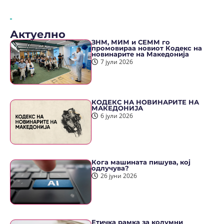
Актуелно
ЗНМ, МИМ и СЕММ го
промовираа новиот Кодекс на
новинарите на Македонија
7 јули 2026
КОДЕКС НА НОВИНАРИТЕ НА
МАКЕДОНИЈА
6 јули 2026
Кога машината пишува, кој
одлучува?
26 јуни 2026
Етичка рамка за колумни