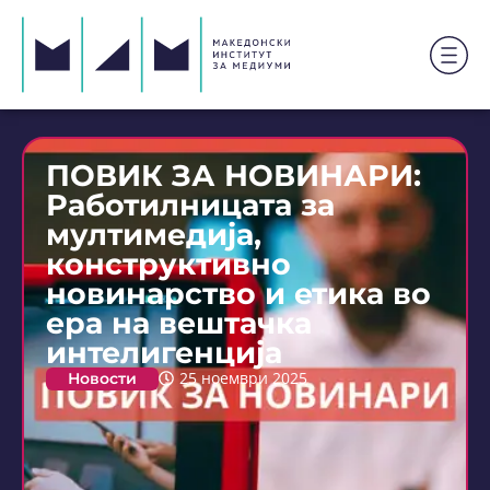
ПОВИК ЗА НОВИНАРИ:
Работилницата за
мултимедија,
конструктивно
новинарство и етика во
ера на вештачка
интелигенција
Новости
25 ноември 2025