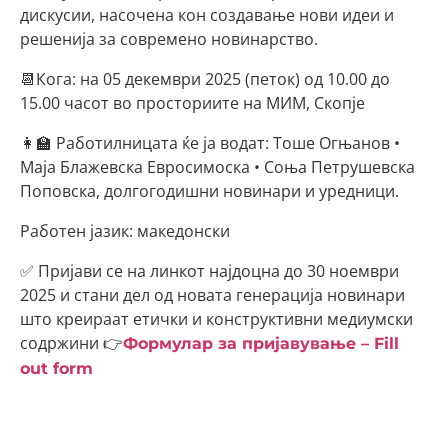
дискусии, насочена кон создавање нови идеи и
решенија за современо новинарство.
📆Кога: на 05 декември 2025 (петок) од 10.00 до
15.00 часот во просториите на МИМ, Скопје
👩‍🏫 Работилницата ќе ја водат: Тоше Огњанов •
Маја Блажевска Евросимоска • Соња Петрушевска
Поповска, долгогодишни новинари и уредници.
Работен јазик: македонски
✅ Пријави се на линкот најдоцна до 30 ноември
2025 и стани дел од новата генерација новинари
што креираат етички и конструктивни медиумски
содржини 👉
Формулар за пријавување – Fill
out form