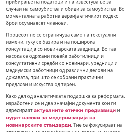
прибирање на податоци и на известување за
случаи на самоубиства и обиди за самоубиства. Во
моменталната работна верзија етичкиот кодекс
брои осумнаесет членови.
Процесот не се ограничува само на текстуални
измени, туку се базира и на поширока
консултација со новинарската заедница. Во таа
насока се одржани повеќе работилници и
консултативни средби со новинари, уредници и
медиумски работници од различни делови на
државата, при што се собрани практични
предлози и искуства од терен.
Како дел од аналитичката поддршка за реформата,
изработени се и два значајни документа кои ги
адресираат
и
актуелните етички предизвици
нудат насоки за модернизација на
. Тие се фокусираат на
новинарските стандарди