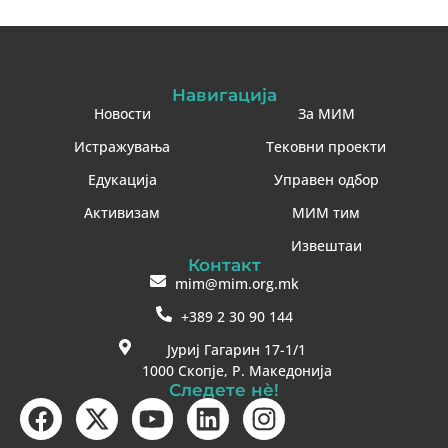
Навигација
Новости
За МИМ
Истражувања
Тековни проекти
Едукација
Управен одбор
Активизам
МИМ тим
Извештаи
Контакт
mim@mim.org.mk
+389 2 30 90 144
Јуриј Гагарин 17-1/1
1000 Скопје, Р. Македонија
Следете нè!