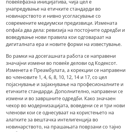
повеќефазна иницијатива, чија цел е
унапредување на етичките стандарди во
новинарството и нивно усогласување со
современите медиумски предизвици. Измената
опфаќа два дела: ревизија на постојните одредби и
воведување нови правила кои одговараат на
дигиталната ера и новите форми на известување.
Во рамки на досегашната работа се направени
значајни измени во повеќе делови од Кодексот.
Изменета е Преамбулата, а корекции се направени
во членовите 1, 4, 6, 8, 10, 12, 14 и 17, со цел
појаснување и зајакнување на професионалните и
етичките стандарди. Дополнително, направени се
измени и во завршните одредби. Како значаен
чекор во модернизацијата, воведени се и три нови
членови кои се однесуваат на користењето на
алатките за вештачка интелигенција во
новинарството, на прашањата поврзани со тајно