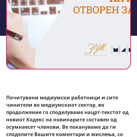
Почитувани медиумски работници и сите
чинители во медиумскиот сектор, во
продолжение го споделуваме нацрт-текстoт од
новиот Кодекс на новинарите составен од
осумнаесет членови. Ве покануваме да ги
споделите Вашите коментари и мислења, со