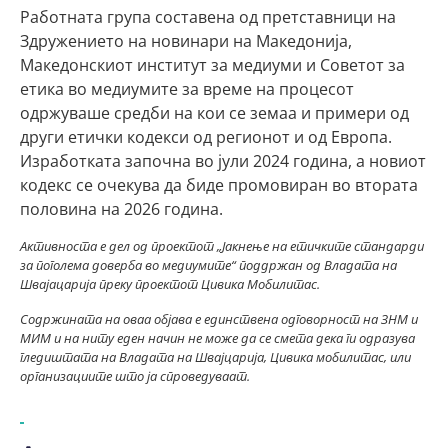
Работната група составена од претставници на
Здружението на новинари на Македонија,
Македонскиот институт за медиуми и Советот за
етика во медиумите за време на процесот
одржуваше средби на кои се земаа и примери од
други етички кодекси од регионот и од Европа.
Изработката започна во јули 2024 година, а новиот
кодекс се очекува да биде промовиран во втората
половина на 2026 година.
Активноста е дел од проектот „Јакнење на етичките стандарди
за поголема доверба во медиумите“ поддржан од Владата на
Швајацарија преку проектот Цивика Мобилитас.
Содржината на оваа објава е единствена одговорност на ЗНМ и
МИМ и на ниту еден начин не може да се смета дека ги одразува
гледиштата на Владата на Швајцарија, Цивика мобилитас, или
организациите што ја спроведуваат.