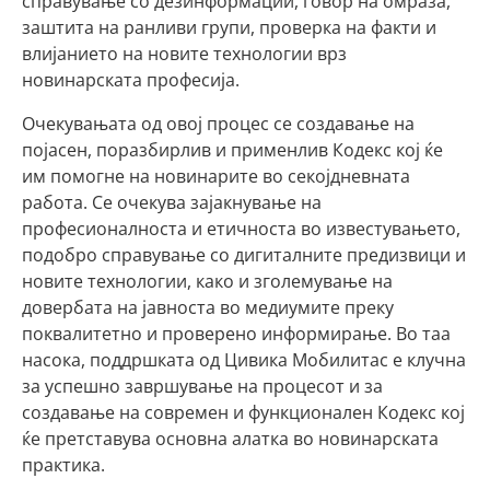
справување со дезинформации, говор на омраза,
заштита на ранливи групи, проверка на факти и
влијанието на новите технологии врз
новинарската професија.
Очекувањата од овој процес се создавање на
појасен, поразбирлив и применлив Кодекс кој ќе
им помогне на новинарите во секојдневната
работа. Се очекува зајакнување на
професионалноста и етичноста во известувањето,
подобро справување со дигиталните предизвици и
новите технологии, како и зголемување на
довербата на јавноста во медиумите преку
поквалитетно и проверено информирање. Во таа
насока, поддршката од Цивика Мобилитас е клучна
за успешно завршување на процесот и за
создавање на современ и функционален Кодекс кој
ќе претставува основна алатка во новинарската
практика.