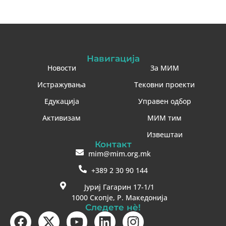
Навигација
Новости
За МИМ
Истражувања
Тековни проекти
Едукација
Управен одбор
Активизам
МИМ тим
Извештаи
Контакт
mim@mim.org.mk
+389 2 30 90 144
Јуриј Гагарин 17-1/1
1000 Скопје, Р. Македонија
Следете нè!