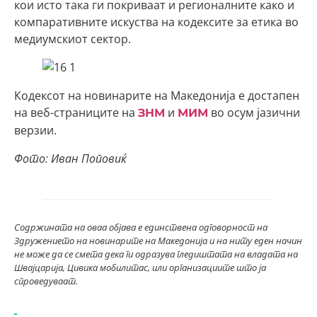
кои исто така ги покриваат и регионалните како и
компаративните искуства на кодексите за етика во
медиумскиот сектор.
Кодексот на новинарите на Македонија е достапен
на веб-страниците на
и
во осум јазични
ЗНМ
МИМ
верзии.
Фото: Иван Поповиќ
Содржината на оваа објава е единствена одговорност на
Здружението на новинарите на Македонија и на ниту еден начин
не може да се смета дека ги одразува гледиштата на владата на
Швајцарија, Цивика мобилитас, или организациите што ја
спроведуваат.