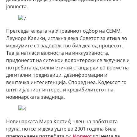
јавноста.
Претседателката на Управниот одбор на СЕММ,
Леунора Калиќи, истакна дека Советот за етика во
медиумите со задоволство бил дел од процесот.
Таа ја нагласи важноста на инклузивноста,
придонесот на сите кои волонтерски се вклучиле и
потребата од силни етички стандарди во време на
дигитални предизвици, дезинформации и
вештачка интелигенција. Според неа, Кодексот го
штити јавниот интерес и кредибилитетот на
новинарската заедница.
Новинарката Мира Костиќ, член на работната
група, потсети дека уште во 2001 година била
препознаена потребата од
кој нема да
Кодекс