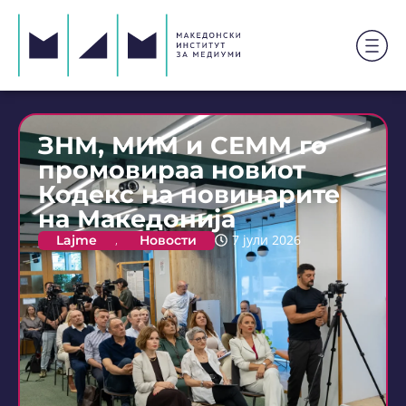
ЗНМ, МИМ и СЕММ го
промовираа новиот
Кодекс на новинарите
на Македонија
Lajme
,
Новости
7 јули 2026