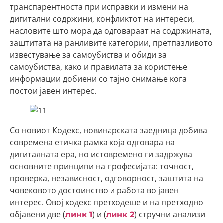
транспарентноста при исправки и измени на
дигитални содржини, конфликтот на интереси,
насловите што мора да одговараат на содржината,
заштитата на ранливите категории, претпазливото
известување за самоубиства и обиди за
самоубиства, како и правилата за користење
информации добиени со тајно снимање кога
постои јавен интерес.
Со новиот Кодекс, новинарската заедница добива
современа етичка рамка која одговара на
дигиталната ера, но истовремено ги задржува
основните принципи на професијата: точност,
проверка, независност, одговорност, заштита на
човековото достоинство и работа во јавен
интерес. Овој кодекс претходеше и на претходно
објавени две (
) и (
) стручни анализи
линк 1
линк 2