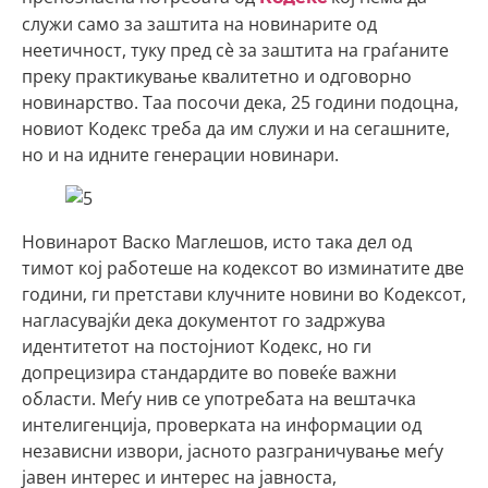
служи само за заштита на новинарите од
неетичност, туку пред сè за заштита на граѓаните
преку практикување квалитетно и одговорно
новинарство. Таа посочи дека, 25 години подоцна,
новиот Кодекс треба да им служи и на сегашните,
но и на идните генерации новинари.
Новинарот Васко Маглешов, исто така дел од
тимот кој работеше на кодексот во изминатите две
години, ги претстави клучните новини во Кодексот,
нагласувајќи дека документот го задржува
идентитетот на постојниот Кодекс, но ги
допрецизира стандардите во повеќе важни
области. Меѓу нив се употребата на вештачка
интелигенција, проверката на информации од
независни извори, јасното разграничување меѓу
јавен интерес и интерес на јавноста,