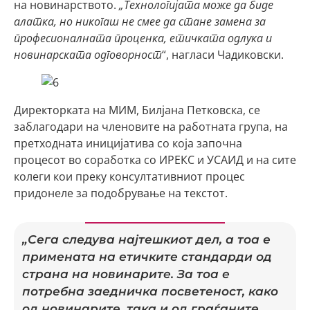
на новинарството.
„Технологијата може да биде
алатка, но никогаш не смее да стане замена за
професионалната проценка, етичката одлука и
новинарската одговорност
“, нагласи Чадиковски.
Директорката на МИМ, Билјана Петковска, се
заблагодари на членовите на работната група, на
претходната иницијатива со која започна
процесот во соработка со ИРЕКС и УСАИД и на сите
колеги кои преку консултативниот процес
придонеле за подобрување на текстот.
„Сега следува најтешкиот дел, а тоа е
примената на етичките стандарди од
страна на новинарите. За тоа е
потребна заедничка посветеност, како
од новинарите, така и од граѓаните,