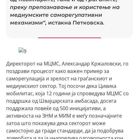
преку препознавање и користење на
медиумските саморегулативни
механизми“,
истакна Петковска.
Директорот на МЦМС, Александар Кржаловски, го
поздрави процесот како важен пример за
саморегулација и зрелост на граѓанскиот и
медиумскиот сектор. Тој посочи дека Цивика
мобилитас, која 12 години ја спроведува МЦМС со
поддршка од Швајцарската амбасада, досега
поддржала повеќе од 500 иницијативи, а
активноста на ЗНМ и МИМ е меѓу позначајните
затоа што покажува дека секторот може
самостојно да гради стандарди, да ја подобрува
довербата и да ја унапредува одговорноста кон