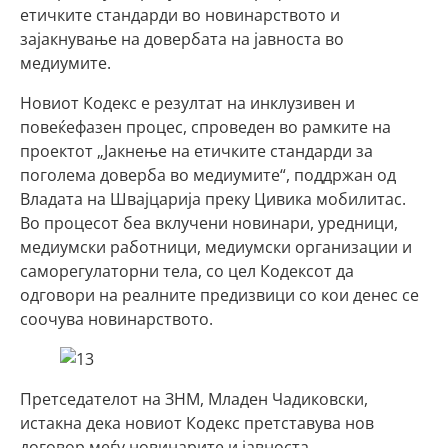
етичките стандарди во новинарството и
зајакнување на довербата на јавноста во
медиумите.
Новиот Кодекс е резултат на инклузивен и
повеќефазен процес, спроведен во рамките на
проектот „Јакнење на етичките стандарди за
поголема доверба во медиумите“, поддржан од
Владата на Швајцарија преку Цивика мобилитас.
Во процесот беа вклучени новинари, уредници,
медиумски работници, медиумски организации и
саморегулаторни тела, со цел Кодексот да
одговори на реалните предизвици со кои денес се
соочува новинарството.
Претседателот на ЗНМ, Младен Чадиковски,
истакна дека новиот Кодекс претставува нов
договор меѓу новинарите и јавноста.