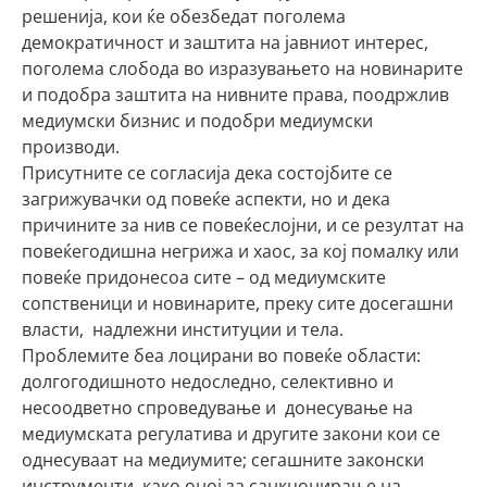
решенија, кои ќе обезбедат поголема
демократичност и заштита на јавниот интерес,
поголема слобода во изразувањето на новинарите
и подобра заштита на нивните права, поодржлив
медиумски бизнис и подобри медиумски
производи.
Присутните се согласија дека состојбите се
загрижувачки од повеќе аспекти, но и дека
причините за нив се повеќеслојни, и се резултат на
повеќегодишна негрижа и хаос, за кој помалку или
повеќе придонесоа сите – од медиумските
сопственици и новинарите, преку сите досегашни
власти, надлежни институции и тела.
Проблемите беа лоцирани во повеќе области:
долгогодишното недоследно, селективно и
несоодветно спроведување и донесување на
медиумската регулатива и другите закони кои се
однесуваат на медиумите; сегашните законски
инструменти, како оној за санкцонирање на