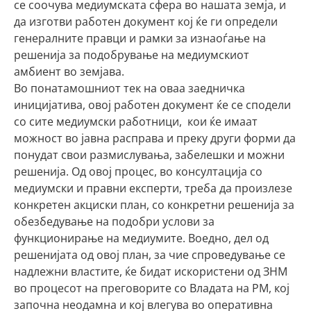
се соочува медиумската сфера во нашата земја, и
да изготви работен документ кој ќе ги определи
генералните правци и рамки за изнаоѓање на
решенија за подобрување на медиумскиот
амбиент во земјава.
Во понатамошниот тек на оваа заедничка
иницијатива, овој работен документ ќе се сподели
со сите медиумски работници, кои ќе имаат
можност во јавна расправа и преку други форми да
понудат свои размислувања, забелешки и можни
решенија. Од овој процес, во консултација со
медиумски и правни експерти, треба да произлезе
конкретен акциски план, со конкретни решенија за
обезбедување на подобри услови за
функционирање на медиумите. Воедно, дел од
решенијата од овој план, за чие спроведување се
надлежни властите, ќе бидат искористени од ЗНМ
во процесот на преговорите со Владата на РМ, кој
започна неодамна и кој влегува во оперативна