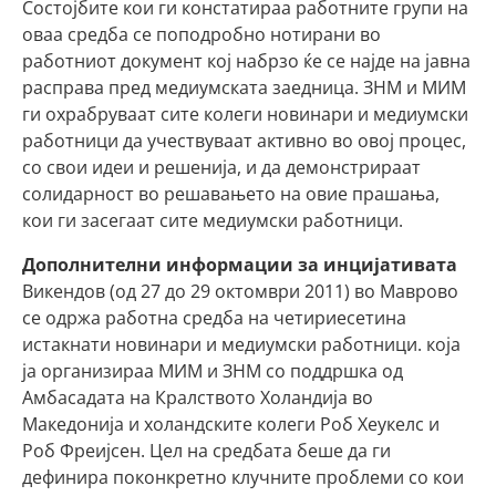
Состојбите кои ги констатираа работните групи на
оваа средба се поподробно нотирани во
работниот документ кој набрзо ќе се најде на јавна
расправа пред медиумската заедница. ЗНМ и МИМ
ги охрабруваат сите колеги новинари и медиумски
работници да учествуваат активно во овој процес,
со свои идеи и решенија, и да демонстрираат
солидарност во решавањето на овие прашања,
кои ги засегаат сите медиумски работници.
Дополнителни информации за инцијативата
Викендов (од 27 до 29 октомври 2011) во Маврово
се одржа работна средба на четириесетина
истакнати новинари и медиумски работници. која
ја организираа МИМ и ЗНМ со поддршка од
Амбасадата на Кралството Холандија во
Македонија и холандските колеги Роб Хеукелс и
Роб Фреијсен. Цел на средбата беше да ги
дефинира поконкретно клучните проблеми со кои