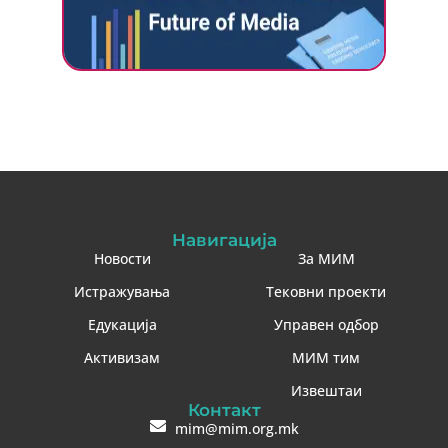
Навигација
Новости
За МИМ
Истражувања
Тековни проекти
Едукација
Управен одбор
Активизам
МИМ тим
Извештаи
Контакт
mim@mim.org.mk