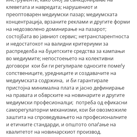
клеветата и навредата; нарушениот и
преоптоварен медиумски пазар; медиумската
концентрација, врзаните реклами и другите форми
на недозволено доминирање на пазарот;
состојбата во јавниот сервис; нетранспарентноста
и недостатокот на валидни критериуми за
распределба на буџетските средства за кампањи
во медиумите; непостоењето на колективни
договори кои би ги регулирале односите помеѓу
сопствениците, уредниците и создавачите на
медиумската содржина, и би гарантирале
пристојна минимална плата и јасно дефинирање
на правата и обврските на новинарите и другите
медиумски професионалци; потреба од ефикасни
саморегулаторни механизми, кои би овозможиле
заштита на спроведувањето на професионалните
и етичките стандарди, и општото опаѓање на
квалитетот на новинарскиот производ.