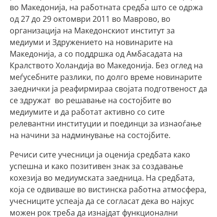
во Македонија, на работната средба што се одржа
од 27 до 29 октомври 2011 во Маврово, во
организација на Македонскиот институт за
медиуми и Здружението на новинарите на
Македонија, а со поддршка од Амбасадата на
Кралството Холандија во Македонија. Без оглед на
меѓусебните разлики, по долго време новинарите
заеднички ја реафирмираа својата подготвеност да
се здружат во решавање на состојбите во
медиумите и да работат активно со сите
релевантни институции и поединци за изнаоѓање
на начини за надминување на состојбите.
Речиси сите учесници ја оценија средбата како
успешна и како позитивен знак за создавање
кохезија во медиумската заедница. На средбата,
која се одвиваше во вистинска работна атмосфера,
учесниците успеаја да се согласат дека во најкус
можен рок треба да изнајдат функционални