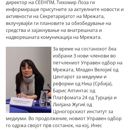
директор на СЕЕНПМ, Тихомир Лоза ги
информираше присутните за актуелните новости и
активности на Секретаријатот на Мрежата,
вклучувајќи ги плановите за обезбедување на
средства и зајакнување на внатрешната и
надворешната комуникација на Мрежата.
За време на состанокот беа
избрани 3 нови членови во
петчлениот Управен одбор на
Мрежата, Младен Велојиќ од
Центарот за медиуми и
реформи од Ниш (Србија),
Барис Алтинтас од
Платфомата 24 од Турција и
Лилјана Жугиќ од
Црногорскиот институт за
медиуми. Во продолжение, новиот Управен одбор
го одржа својот прв состанок, на кој, Инес