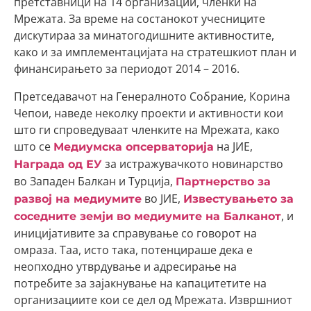
претставници на 14 организации, членки на
Мрежата. За време на состанокот учесниците
дискутираа за минатогодишните активностите,
како и за имплементацијата на стратешкиот план и
финансирањето за периодот 2014 – 2016.
Претседавачот на Генералното Собрание, Корина
Чепои, наведе неколку проекти и активности кои
што ги спроведуваат членките на Мрежата, како
што се
на ЈИЕ,
Медиумска опсерваторија
за истражувачкото новинарство
Награда од ЕУ
во Западен Балкан и Турција,
Партнерство за
во ЈИЕ,
развој на медиумите
Известувањето за
, и
соседните земји во медиумите на Балканот
иницијативите за справување со говорот на
омраза. Таа, исто така, потенцираше дека е
неопходно утврдување и адресирање на
потребите за зајакнување на капацитетите на
организациите кои се дел од Мрежата. Извршниот