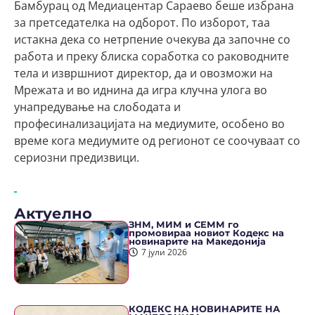
Бамбурац од Медиацентар Сараево беше избрана
за претседателка на одборот. По изборот, таа
истакна дека со нетрпение очекува да започне со
работа и преку блиска соработка со раководните
тела и извршниот директор, да и овозможи на
Мрежата и во иднина да игра клучна улога во
унапредување на слободата и
професинализацијата на медиумите, особено во
време кога медиумите од регионот се соочуваат со
сериозни предизвици.
Актуелно
ЗНМ, МИМ и СЕММ го
промовираа новиот Кодекс на
новинарите на Македонија
7 јули 2026
КОДЕКС НА НОВИНАРИТЕ НА