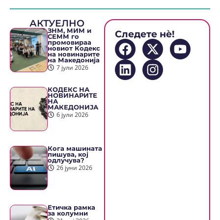
АКТУЕЛНО
ЗНМ, МИМ и
Следете нè!
СЕММ го
промовираа
новиот Кодекс
на новинарите
на Македонија
7 јули 2026
КОДЕКС НА
НОВИНАРИТЕ
НА
МАКЕДОНИЈА
6 јули 2026
Кога машината
пишува, кој
одлучува?
26 јуни 2026
Етичка рамка
за колумни