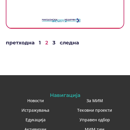
правата и одговорностите
при комуницирањето на
интернет
претходна
1
2
3
следна
Навигација
Новости
За МИМ
Истражувања
Тековни проекти
Едукација
Управен одбор
Активизам
МИМ тим