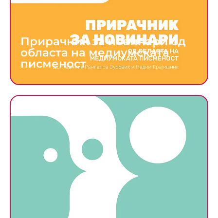
Прирачник за новинари од
областа на медиумската
писменост