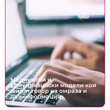
Медиумски и
комуникациски модели кои
шират говор на омраза и
дезинформации