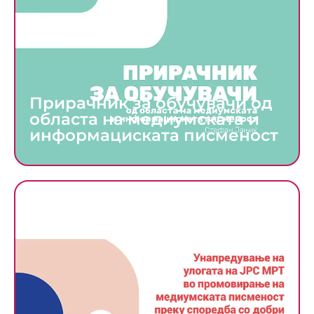
Прирачник за обучувачи од
областа на медиумската и
информациската писменост