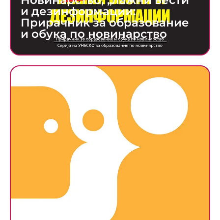
Новинарство, „лажни вести“
и дезинформации:
Прирачник за образование
и обука по новинарство