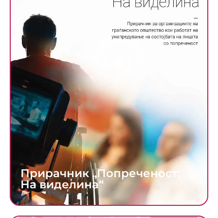
Прирачник „Попреченост:
На виделина“