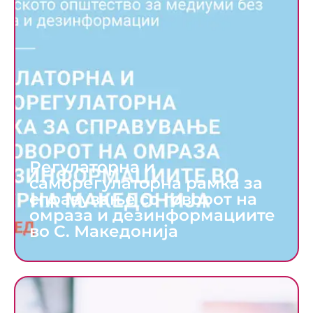
Регулаторна и
саморегулаторна рамка за
справување со говорот на
омраза и дезинформациите
во С. Македонија