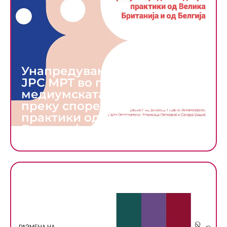
Унапредување на улогата на
ЈРС МРТ во промовирање на
медиумската писменост
преку споредба со добри
практики од Велика
Британија и од Белгија