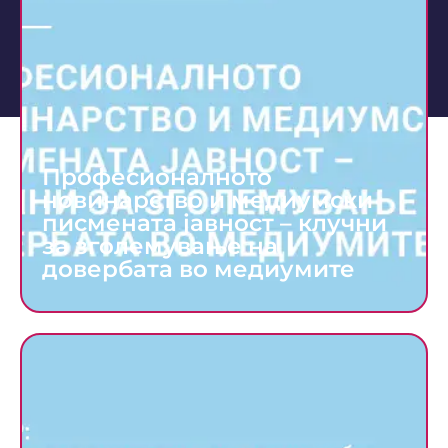
Професионалното
новинарство и медиумски
писмената јавност – клучни
за зголемување на
довербата во медиумите