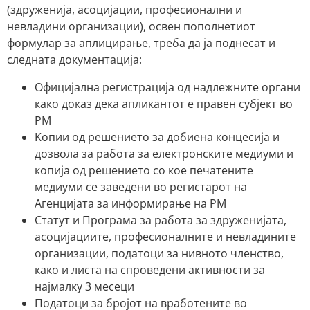
(здруженија, асоцијации, професионални и
невладини организации), освен пополнетиот
формулар за аплицирање, треба да ја поднесат и
следната документација:
Oфицијална регистрација од надлежните органи
како доказ дека апликантот е правен субјект во
РМ
Kопии од решението за добиена концесија и
дозвола за работа за електронските медиуми и
копија од решението со кое печатените
медиуми се заведени во регистарот на
Агенцијата за информирање на РМ
Статут и Програма за работа за здруженијата,
асоцијациите, професионалните и невладините
организации, податоци за нивното членство,
како и листа на спроведени активности за
најмалку 3 месеци
Податоци за бројот на вработените во