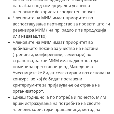
наплаќаат под комерцијални услови, а
членовите ќе користат соодветен попуст.
Членовите на МИМ имаат приоритет во
воспоставување партнерство за проекти што ги
реализира МИМ ( на пр. радио и тв продукција
или издаваштво).
Членовите на МИМ имаат приоритет во
добивањето покана за учество на настани
(тренинзи, конференции, семинари) во
странство, за кои МИМ има надлежност да
номинира претставници од Македонија.
Учесниците ќе бидат селектирани врз основа на
конкурс, во кој ќе бидат поставени
критериумите за пријавување од страна на
организаторот.
Еднаш годишно, а по потреба и почесто, МИМ
врши истражувања на потребите на своите
членови, користејќи прашалници, метод на