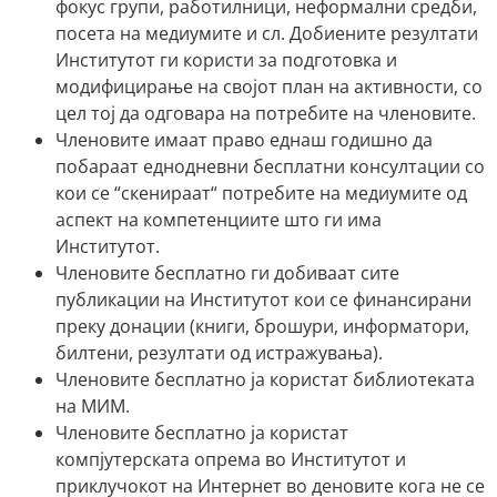
фокус групи, работилници, неформални средби,
посета на медиумите и сл. Добиените резултати
Институтот ги користи за подготовка и
модифицирање на својот план на активности, со
цел тој да одговара на потребите на членовите.
Членовите имаат право еднаш годишно да
побараат еднодневни бесплатни консултации со
кои се “скенираат“ потребите на медиумите од
аспект на компетенциите што ги има
Институтот.
Членовите бесплатно ги добиваат сите
публикации на Институтот кои се финансирани
преку донации (книги, брошури, информатори,
билтени, резултати од истражувања).
Членовите бесплатно ја користат библиотеката
на МИМ.
Членовите бесплатно ја користат
компјутерската опрема во Институтот и
приклучокот на Интернет во деновите кога не се