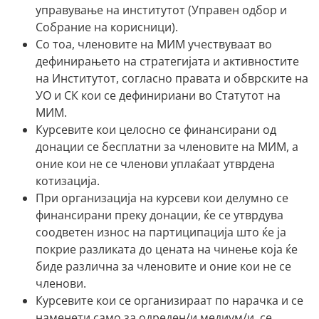
управување на институтот (Управен одбор и
Собрание на корисници).
Со тоа, членовите на МИМ учествуваат во
дефинирањето на стратегијата и активностите
на Институтот, согласно правата и обврските на
УО и СК кои се дефинириани во Статутот на
МИМ.
Курсевите кои целосно се финансирани од
донации се бесплатни за членовите на МИМ, а
оние кои не се членови уплаќаат утврдена
котизација.
При организација на курсеви кои делумно се
финансирани преку донации, ќе се утврдува
соодветен износ на партиципација што ќе ја
покрие разликата до цената на чинење која ќе
биде различна за членовите и оние кои не се
членови.
Курсевите кои се организираат по нарачка и се
наменети само за одреден/и медиум/и, се