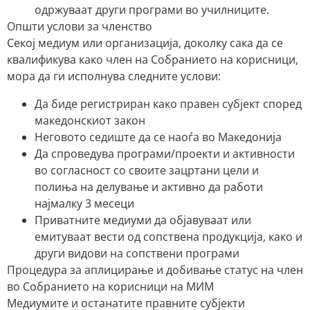
одржуваат други програми во училниците.
Општи услови за членство
Секој медиум или организација, доколку сака да се
квалификува како член на Собранието на корисници,
мора да ги исполнува следните услови:
Да биде регистриран како правен субјект според
македонскиот закон
Неговото седиште да се наоѓа во Македонија
Да спроведува програми/проекти и активности
во согласност со своите зацртани цели и
полиња на делување и активно да работи
најмалку 3 месеци
Приватните медиуми да објавуваат или
емитуваат вести од сопствена продукција, како и
други видови на сопствени програми
Процедура за аплицирање и добивање статус на член
во Собранието на корисници на МИМ
Медиумите и останатите правните субјекти