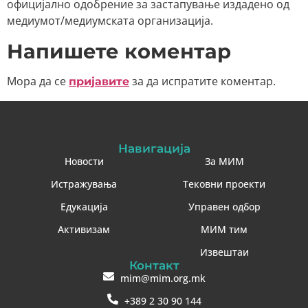
официјално одобрение за застапување издадено од
медиумот/медиумската организација.
Напишете коментар
Мора да се
за да испратите коментар.
пријавите
Навигација
Новости
За МИМ
Истражувања
Тековни проекти
Едукација
Управен одбор
Активизам
МИМ тим
Извештаи
Контакт
mim@mim.org.mk
+389 2 30 90 144