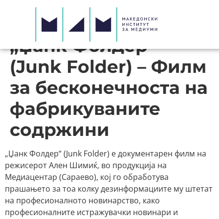
„Џанк Фолдер“
(Junk Folder) – Филм
за бесконечноста на
фабрикуваните
содржини
„Џанк Фолдер“ (Junk Folder) e документарен филм на
режисерот Ален Шимиќ, во продукција на
Медиацентар (Сараево), кој го обработува
прашањето за тоа колку дезинформациите му штетат
на професионалното новинарство, како
професионалните истражувачки новинари и