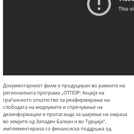
Документарниот филм е продуциран во рамките на
регионалната програма „ОТПОР: Акција на
граѓанското општество за реафирмирање на
слободата на медиумите и спречување на
дезинформации и пропаганда за ширење на омраза
во земјите од Западен Балкан и во Турција“,
имплементирана со финансиска поддршка од