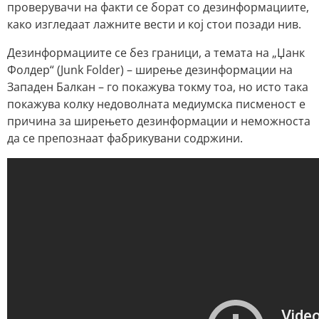
проверувачи на факти се борат со дезинформациите,
како изгледаат лажните вести и кој стои позади нив.
Дезинформациите се без граници, а темата на „Џанк
Фолдер“ (Junk Folder) – ширење дезинформации на
Западен Балкан – го покажува токму тоа, но исто така
покажува колку недоволната медиумска писменост е
причина за ширењето дезинформации и неможноста
да се препознаат фабрикувани содржини.