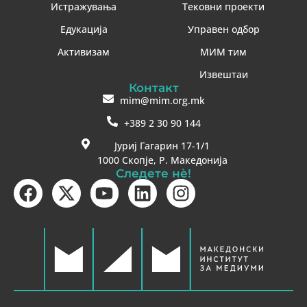
Истражувања
Тековни проекти
Едукација
Управен одбор
Активизам
МИМ тим
Извештаи
Контакт
mim@mim.org.mk
+389 2 30 90 144
Јуриј Гагарин 17-1/1
1000 Скопје, Р. Македонија
Следете нè!