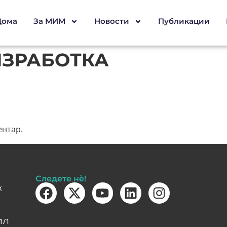
Дома
За МИМ
Новости
Публикации
ИЗРАБОТКА
ентар.
Следете нè!
k
1/1