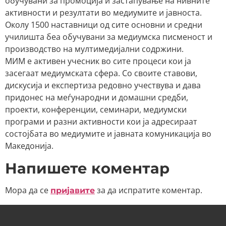
обучувани за промоција и застапување на нивните
активности и резултати во медиумите и јавноста.
Околу 1500 наставници од сите основни и средни
училишта беа обучувани за медиумска писменост и
производство на мултимедијални содржини.
МИМ е активен учесник во сите процеси кои ја
засегаат медиумската сфера. Со своите ставови,
дискусија и експертиза редовно учествува и дава
придонес на меѓународни и домашни средби,
проекти, конференции, семинари, медиумски
програми и разни активности кои ја адресираат
состојбата во медиумите и јавната комуникација во
Македонија.
Напишете коментар
Мора да се
за да испратите коментар.
пријавите