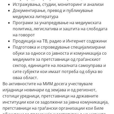
Истражувања, студии, мониторинг и анализи
Документирање, превод и публикување
медиумска литература
Програми за унапредување на медиумската
политика, легислатива и заштита на слободата
на говорот
Продукција на ТВ, радио и Интернет содржини
Подготовка и спроведување специјализирани
обуки за односи со јавноста и комуникација со
медиумите за претставници од граѓанскиот
сектор, единиците на локалната самоуправа и
сите субјекти кои имаат потреба од обука во
оваа област.
Во активностите на МИМ досега учествувале
илјадници новинари од земјава и од регионот,
стотици уредници, претставници на државните
институции кои се задолжени за јавна комуникација,
претставници на граѓански организации кои биле