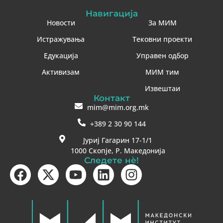
Навигација
Новости
За МИМ
Истражувања
Тековни проекти
Едукација
Управен одбор
Активизам
МИМ тим
Извештаи
Контакт
mim@mim.org.mk
+389 2 30 90 144
Јуриј Гагарин 17-1/1
1000 Скопје, Р. Македонија
Следете нè!