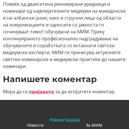
Повеќе од дваесетина реномирани уредници и
новинари од највлијателните медиуми на македонски
и на албански јазик, како и стручни лица од областа
на комуникациите и односите со јавноста го
сочинуваат тимот обучувачи на МИМ. Преку
континуираното професионално надградување на
обучувачите и соработката со истакнати светски
медиумски експерти, МИМ ги пренесува актуелните
светски новинарски и медиумски практики до нашите
новинари.
Напишете коментар
Мора да се
за да испратите коментар.
пријавите
Навигација
Новости
За МИМ