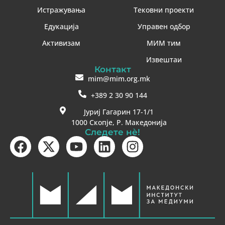
Истражувања
Тековни проекти
Едукација
Управен одбор
Активизам
МИМ тим
Извештаи
Контакт
mim@mim.org.mk
+389 2 30 90 144
Јуриј Гагарин 17-1/1
1000 Скопје, Р. Македонија
Следете нè!