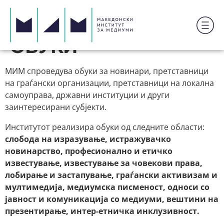
ОБУКИ
МИМ спроведува обуки за новинари, претставници
на граѓански организации, претставници на локална
самоуправа, државни институции и други
заинтересирани субјекти.
Институтот реализира обуки од следните области:
слобода на изразување, истражувачко
новинарство, професионално и етичко
известување, известување за човекови права,
лобирање и застапување, граѓански активизам и
мултимедија, медиумска писменост, односи со
јавност и комуникација со медиуми, вештини на
презентирање, интер-етничка инклузивност.