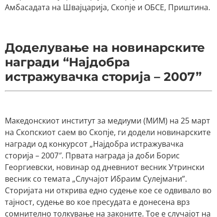
Амбасадата на Швајцарија, Скопје и ОБСЕ, Приштина.
Доделување на новинарските
награди “Најдобра
истражувачка сторија – 2007”
Македонскиот институт за медиуми (МИМ) на 25 март
на Скопскиот саем во Скопје, ги додели новинарските
награди од конкурсот „Најдобра истражувачка
сторија – 2007″. Првата награда ја доби Борис
Георгиевски, новинар од дневниот весник Утрински
весник со темата „Случајот Ибраим Сулејмани”.
Сторијата ни открива едно судење кое се одвивало во
тајност, судење во кое пресудата е донесена врз
сомнително толкување на законите. Тое е случајот на