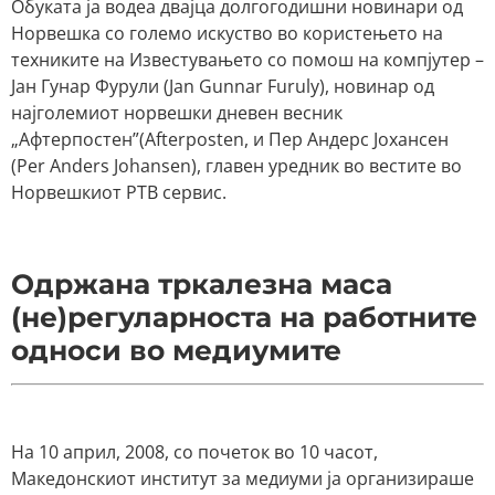
Обуката ја водеа двајца долгогодишни новинари од
Норвешка со големо искуство во користењето на
техниките на Известувањето со помош на компјутер –
Јан Гунар Фурули (Jan Gunnar Furuly), новинар од
најголемиот норвешки дневен весник
„Афтерпостен”(Afterposten, и Пер Андерс Јохансен
(Per Anders Johansen), главен уредник во вестите во
Норвешкиот РТВ сервис.
Одржана тркалезна маса
(не)регуларноста на работните
односи во медиумите
На 10 април, 2008, со почеток во 10 часот,
Македонскиот институт за медиуми ја организираше