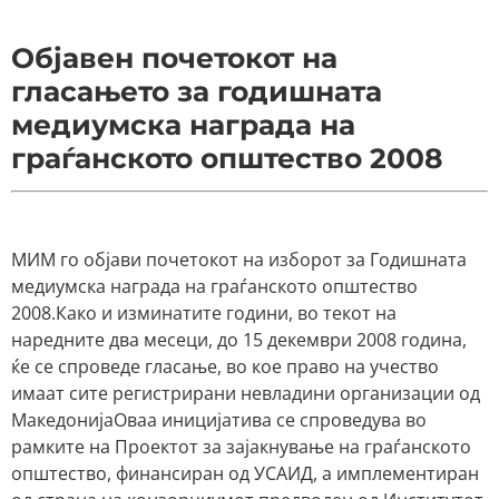
Објавен почетокот на
гласањето за годишната
медиумска награда на
граѓанското општество 2008
МИМ го објави почетокот на изборот за Годишната
медиумска награда на граѓанското општество
2008.Како и изминатите години, во текот на
наредните два месеци, до 15 декември 2008 година,
ќе се спроведе гласање, во кое право на учество
имаат сите регистрирани невладини организации од
МакедониjaОваа иницијатива се спроведува во
рамките на Проектот за зајакнување на граѓанското
општество, финансиран од УСАИД, а имплементиран