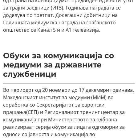
од страна на конзорциумот предводен од Институтот
за трајни заедници (ИТЗ). Годинава наградата се
доделува по третпат. Досегашни добитници на
Годишната медиумска награда на граѓанското
општество се Канал 5 и и А1 телевизија.
Обуки за комуникација со
медиуми за државните
службеници
Во периодот од 20 ноември до 17 декември годинава,
Македонскиот институт за медиуми (МИМ) во
соработка со Секретаријатот за европски
прашања(СЕП) и Регионалниот тренинг центар за
комуникација при Министерството за одбрана
реализираат серија обуки за лицата одговорни за
односи со јавноста и комуникација во