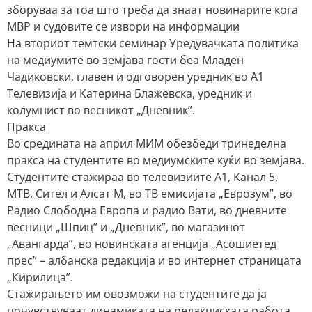
зборуваа за тоа што треба да знаат новинарите кога
МВР и судовите се извори на информации
На вториот темтски семинар Уредувачката политика
на медиумите во земјава гости беа Младен
Чадиковски, главен и одговорен уредник во А1
Телевизија и Катерина Блажевска, уредник и
колумнист во весникот „Дневник”.
Пракса
Во средината на април МИМ обезбеди тринеделна
пракса на студентите во медиумските куќи во земјава.
Студентите стажираа во телевизиите А1, Канал 5,
МТВ, Сител и Алсат М, во ТВ емисијата „Еврозум”, во
Радио Слободна Европа и радио Вати, во дневните
весници „Шпиц” и „Дневник”, во магазинот
„Авангарда”, во новинската агенција „Асошиетед
прес” – албанска редакција и во интернет страницата
„Кирилица”.
Стажирањето им овозможи на студентите да ја
почувствуваат динамиката на редакциската работа