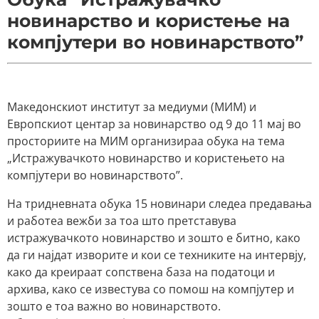
новинарство и користење на
компјутери во новинарството”
Македонскиот институт за медиуми (МИМ) и
Европскиот центар за новинарство од 9 до 11 мај во
просториите на МИМ организираа обука на тема
„Истражувачкото новинарство и користењето на
компјутери во новинарството”.
На тридневната обука 15 новинари следеа предавања
и работеа вежби за тоа што претставува
истражувачкото новинарство и зошто е битно, како
да ги најдат изворите и кои се техниките на интервју,
како да креираат сопствена база на податоци и
архива, како се известува со помош на компјутер и
зошто е тоа важно во новинарството.