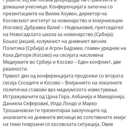
домашни учесници. Конференцијата започна со
презентациите на Вилем Хоувен, директор на
Косовскиот институт за новинарство и комуникации
(Косово); Дубравка Валиќ – Недељковиќ, претседател
на Новосадската школа за новинарство (Србија);
Бошко Јакшиќ, колумнист на дневниот весник
Политика (Србија) и Агрон Бајрами, главен уредник на
Коха Диторе (Косово) на сесијата насловена
Медиумите во Србија и Косово – Еден конфликт, две
реалности.
Првиот ден од конференцијата продолжи со втората
сесија Соседите и Косово – Влијанието на локалните
политички ставови врз медиумското известување.
Истражувачите од Црна Гора, Албанија и Македонија,
Даниела Сеферовиќ, Илда Лондо и Марко
Трошановски ги презентираа заклучоците од
анализите на дневните весници во сопствените земји
на теми поврзани со косовската ситуација. Овие