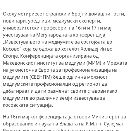
Околу четириесет странски и бројни домашни гости,
новинари, уредници, медиумски експерти,
универзитетски професори, на 16ти и 17 ти мај
учествуваа на Меѓународната конференција
„Известувањето на медиумите за состојбата во
Косово” која се одржа во хотелот Холидеј Ин во
Скопје. Конференцијата организирана од
Македонскиот институт за медиуми (МИМ) и Мрежата
на југоисточна Европа за професионализација на
медиумите (СЕЕНПМ) беше одлична можност
медиумските професионалци од регионот да
дебатираат и да ги разменат своите ставови како
медиумите во различни земји известуваа за
косовската ситуација.
На 16ти мај конференцијата ја отвори Министерот за
образование и наука на Владата на Р.М. г-н Сулејман
Рушити, кој им посака добредојде на странските и