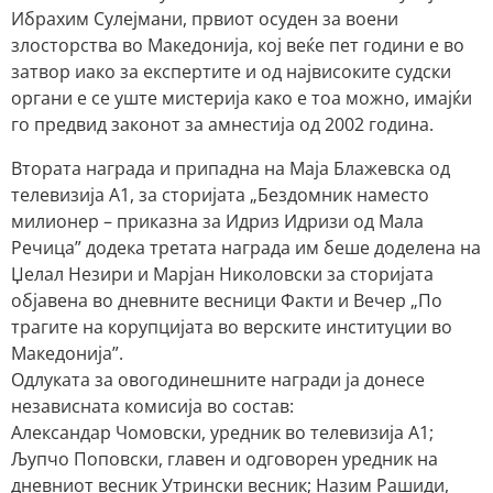
Ибрахим Сулејмани, првиот осуден за воени
злосторства во Македонија, кој веќе пет години е во
затвор иако за експертите и од највисоките судски
органи е се уште мистерија како е тоа можно, имајќи
го предвид законот за амнестија од 2002 година.
Втората награда и припадна на Маја Блажевска од
телевизија А1, за сторијата „Бездомник наместо
милионер – приказна за Идриз Идризи од Мала
Речица” додека третата награда им беше доделена на
Џелал Незири и Марјан Николовски за сторијата
објавена во дневните весници Факти и Вечер „По
трагите на корупцијата во верските институции во
Македонија”.
Одлуката за овогодинешните награди ја донесе
независната комисија во состав:
Александар Чомовски, уредник во телевизија А1;
Љупчо Поповски, главен и одговорен уредник на
дневниот весник Утрински весник; Назим Рашиди,