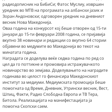
радиодописник на БиБиСи; Фатос Муслиу, извршен
уредник во МТВ на програмата на албански јазик и
Зоран Андоновски; одговорен уредник на дневниот
весник Нова Македонија.
Оваа година на конкурсот кој беше отворен од 15-ти
јануари до 15-ти февруари 2008 година, се пријавија
вкупно 38 новинари и редакции со вкупно 64 стории
објавени во медумите во Македонија во текот на
минатата година.
Наградата се доделува веќе седма година по ред со
цел да го поттикне и промовира истражувачкото
новинарство во земјава. Доделувањето на наградите
годинава во целост го финансира Македонскиот
институт за медиуми. Медиумската промоција беше
помогната од Време, Дневник, Утрински весник, Вест,
Шпиц, Факти, Радио Слободна Европа и ТВ Тера,
Битола. Реализацијата на манифестацијата ја
помогна Скопски саем.