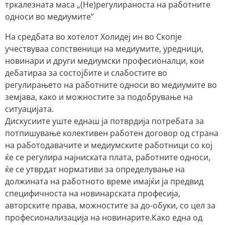
тркалезната маса „(Нe)регулираноста на работните
односи во медиумите”
На средбата во хотелот Холидеј ин во Скопје
учествуваа сопственици на медиумите, уредници,
новинари и други медиумски професионалци, кои
дебатираа за состојбите и слабостите во
регулирањето на работните односи во медиумите во
земјава, како и можностите за подобрување на
ситуацијата.
Дискусиите уште еднаш ја потврдија потребата за
потпишување колективен работен договор од страна
на работодавачите и медиумските работници со кој
ќе се регулира најниската плата, работните односи,
ќе се утврдат нормативи за определување на
должината на работното време имајќи ја предвид
специфичноста на новинарската професија,
авторските права, можностите за до-обуки, со цел за
професионализација на новинарите.Како една од