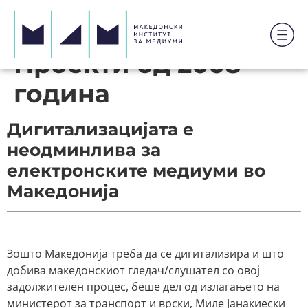
Проекти од 2008
година
Дигитализацијата е
неодминлива за
електронските медиуми во
Македонија
Зошто Македонија треба да се дигитализира и што
добива македонскиот гледач/слушател со овој
задолжителен процес, беше дел од излагањето на
министерот за транспорт и врски, Миле Јанакиески