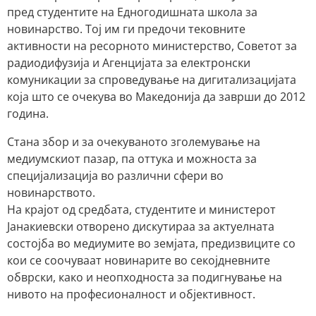
пред студентите на Едногодишната школа за
новинарство. Тој им ги предочи тековните
активности на ресорното министерство, Советот за
радиодифузија и Агенцијата за електронски
комуникации за спроведување на дигитализацијата
која што се очекува во Македонија да заврши до 2012
година.
Стана збор и за очекуваното зголемување на
медиумскиот пазар, па оттука и можноста за
специјализација во различни сфери во
новинарството.
На крајот од средбата, студентите и министерот
Јанакиевски отворено дискутираа за актуелната
состојба во медиумите во земјата, предизвиците со
кои се соочуваат новинарите во секојдневните
обврски, како и неопходноста за подигнување на
нивото на професионалност и објективност.