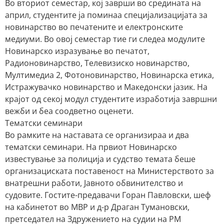
Во вториот семестар, кој заврши во средината на
април, студентите ја поминаа специјализацијата за
новинарство во печатените и електронските
медиуми. Во овој семестар тие ги следеа модулите
Новинарско изразување во печатот,
Радионовинарство, Телевизиско новинарство,
Мултимедиа 2, Фотоновинарство, Новинарска етика,
Истражувачко новинарство и Македонски јазик. На
крајот од секој модул студентите изработија завршни
вежби и беа соодветно оценети.
Тематски семинари
Во рамките на наставата се организираа и два
тематски семинари. На првиот Новинарско
известување за полиција и судство темата беше
организациската поставеност на Министерството за
внатрешни работи, Јавното обвинителство и
судовите. Гостите-предавачи Горан Павловски, шеф
на кабинетот во МВР и д-р Драган Тумановски,
претседател на Здружението на судии на РМ