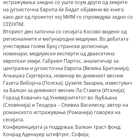
истражувања заедно со уште осум други од земјите
на југоисточна Европа ќе бидат објавени во книга
како дел од проектот кој МИМ го спроведува зедно со
СЕЕНПМ.
Вториот ден започна со сесијата Косово видено од
регионалните и меѓународни медиуми. Во дебатата
учествуваа голем број странски дописници,
новинари, медиумски експерти од дваесетина
европски земји. Габриел Партос, аналитичар за
централна и југоисточна Европа (Велика Британија);
Агњешка Скјетерска, новинар во дневниот весник
Газета Виборча (Полска); Џузепе Закариа, известувач
за Балкан за дневниот весник Ла Стампа (Италија);
Горазд Ковачич од Универзитетот во Љубљана
(Словенија) и Теодора – Оливиа Василеску, автор на
романското истражување (Романија) говореа на
сесијата.
Конференцијата ја поддржаа: Балкан траст фонд;
Конрад Аденауер штифтунг, Софија;