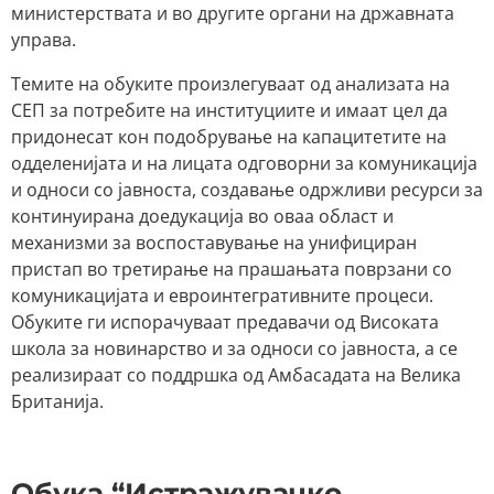
министерствата и во другите органи на државната
управа.
Темите на обуките произлегуваат од анализата на
СЕП за потребите на институциите и имаат цел да
придонесат кон подобрување на капацитетите на
одделенијата и на лицата одговорни за комуникација
и односи со јавноста, создавање одржливи ресурси за
континуирана доедукација во оваа област и
механизми за воспоставување на унифициран
пристап во третирање на прашањата поврзани со
комуникацијата и евроинтегративните процеси.
Обуките ги испорачуваат предавачи од Високата
школа за новинарство и за односи со јавноста, а се
реализираат со поддршка од Амбасадата на Велика
Британија.
Обука “Истражувачко