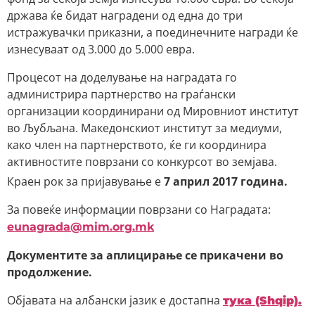
држава ќе бидат наградени од една до три
истражувачки приказни, а поединечните награди ќе
изнесуваат од 3.000 до 5.000 евра.
Процесот на доделување на наградата го
администрира партнерство на граѓански
организации координирани од Мировниот институт
во Љубљана. Македонскиот институт за медиуми,
како член на партнерството, ќе ги координира
активностите поврзани со конкурсот во земјава.
Краен рок за пријавување е
7 април 2017 година.
За повеќе информации поврзани со Наградата:
eunagrada@mim.org.mk
Документите за аплицирање се прикачени во
продолжение.
Објавата на албански јазик е достапна
тука (Shqip).