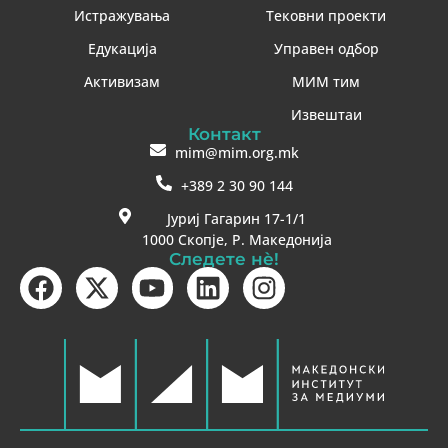
Истражувања
Тековни проекти
Едукација
Управен одбор
Активизам
МИМ тим
Извештаи
Контакт
mim@mim.org.mk
+389 2 30 90 144
Јуриј Гагарин 17-1/1
1000 Скопје, Р. Македонија
Следете нè!