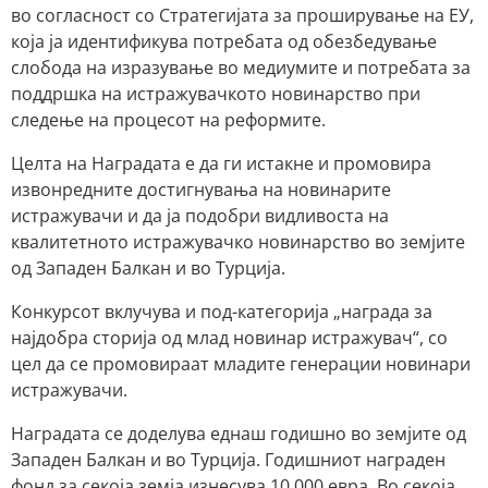
во согласност со Стратегијата за проширување на ЕУ,
која ја идентификува потребата од обезбедување
слобода на изразување во медиумите и потребата за
поддршка на истражувачкото новинарство при
следење на процесот на реформите.
Целта на Наградата е да ги истакне и промовира
извонредните достигнувања на новинарите
истражувачи и да ја подобри видливоста на
квалитетното истражувачко новинарство во земјите
од Западен Балкан и во Турција.
Конкурсот вклучува и под-категорија „награда за
најдобра сторија од млад новинар истражувач“, со
цел да се промовираат младите генерации новинари
истражувачи.
Наградата се доделува еднаш годишно во земјите од
Западен Балкан и во Турција. Годишниот награден
фонд за секоја земја изнесува 10.000 евра. Во секоја