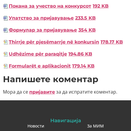
Покана за учество на конкурсот
192 KB
Упатство за пријавување
233.5 KB
Формулар за пријавување
354 KB
Thirrje për pjesëmarrje në konkursin
178.17 KB
Udhëzime për paraqitje
194.86 KB
Formularët e aplikacionit
179.14 KB
Напишете коментар
Мора да се
за да испратите коментар.
пријавите
Навигација
Новости
За МИМ