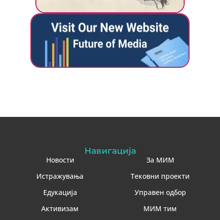
Навигација
Новости
За МИМ
Истражувања
Тековни проекти
Едукација
Управен одбор
Активизам
МИМ тим