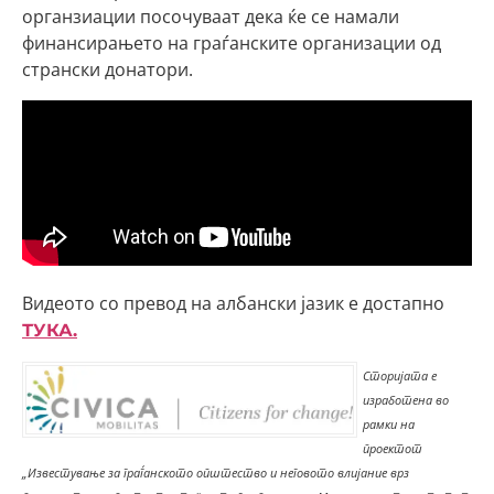
органзиации посочуваат дека ќе се намали
финансирањето на граѓанските организации од
странски донатори.
Видеото со превод на албански јазик е достапно
ТУКА.
Сторијата е
изработена во
рамки на
проектот
„Известување за граѓанското општество и неговото влијание врз