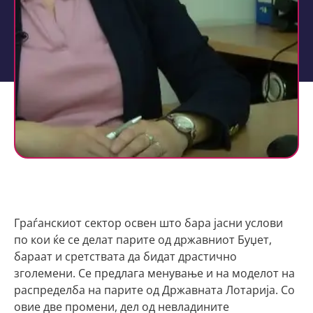
Граѓанскиот сектор освен што бара јасни услови
по кои ќе се делат парите од државниот Буџет,
бараат и сретствата да бидат драстично
зголемени. Се предлага менување и на моделот на
распределба на парите од Државната Лотарија. Со
овие две промени, дел од невладините