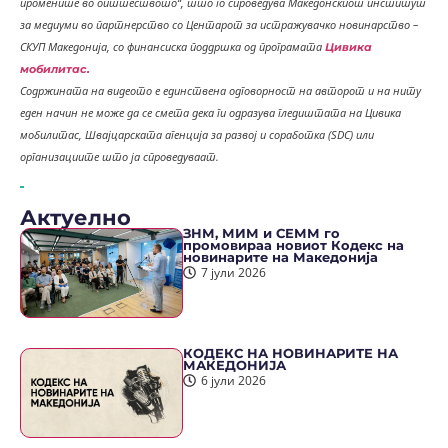
промените во општеството“, што го спроведува Македонскиот институт
за медиуми во партнерство со Центарот за истражувачко новинарство –
СКУП Македонија, со финансиска поддршка од програмата
Цивика
мобилитас.
Содржината на видеото е единствена одговорност на авторот и на ниту
еден начин не може да се смета дека ги одразува гледиштата на Цивика
мобилитас, Швајцарската агенција за развој и соработка (SDC) или
организациите што ја спроведуваат.
Актуелно
ЗНМ, МИМ и СЕММ го
промовираа новиот Кодекс на
новинарите на Македонија
7 јули 2026
КОДЕКС НА НОВИНАРИТЕ НА
МАКЕДОНИЈА
6 јули 2026