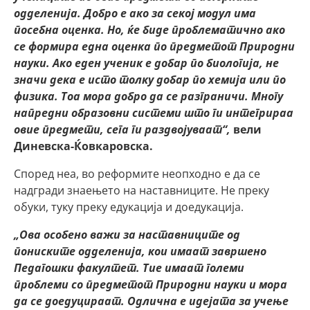
одделенија. Добро е ако за секој модул има
посебна оценка. Но, ќе биде проблематично ако
се формира една оценка по предметот Природни
науки. Ако еден ученик е добар по биологија, не
значи дека е исто толку добар по хемија или по
физика. Тоа мора добро да се разграничи. Многу
напредни образовни системи што ги интегрираа
овие предмети, сега ги раздвојуваат“,
вели
Диневска-Ќовкаровска.
Според неа, во реформите неопходно е да се
надгради знаењето на наставниците. Не преку
обуки, туку преку едукација и доедукација.
„Ова особено важи за наставниците од
пониските одделенија, кои имаат завршено
Педагошки факултет. Тие имаат големи
проблеми со предметот Природни науки и мора
да се доедуцираат. Одлична е идејата за учење