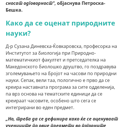
сносат одговорност“
, објаснува Петроска-
Бешка.
Како да се оценат природните
науки?
Д-р Сузана Диневска-Ќовкаровска, професорка на
Институтот за биологија при Природно-
математичкиот факултет и претседателка на
Македонското биолошко друштво, го поздравува
зголемувањето на бројот на часови по природни
науки. Сепак, вели таа, пологично е прво да се
креира наставната програма за сите одделенија,
па врз основа на тематските единици да се
креираат часовите, особено што сега се
интегрирани во еден предмет.
„Но, треба да се дефинира како ќе се оценуваат
учениците по овие предмети во погорните