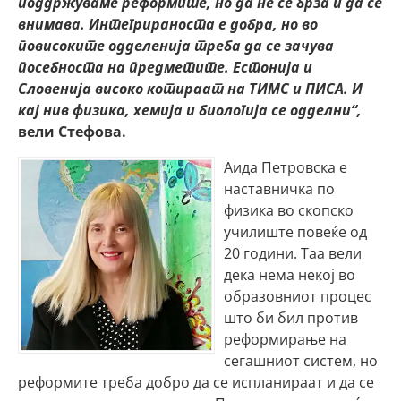
поддржуваме реформите, но да не се брза и да се
внимава. Интегрираноста е добра, но во
повисоките одделенија треба да се зачува
посебноста на предметите. Естонија и
Словенија високо котираат на ТИМС и ПИСА. И
кај нив физика, хемија и биологија се одделни“,
вели Стефова.
Аида Петровска е
наставничка по
физика во скопско
училиште повеќе од
20 години. Таа вели
дека нема некој во
образовниот процес
што би бил против
реформирање на
сегашниот систем, но
реформите треба добро да се испланираат и да се