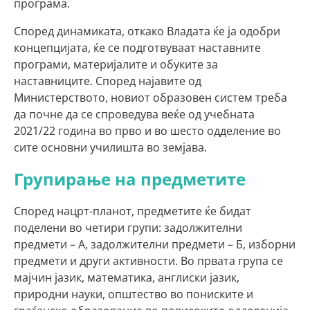
програма.
Според динамиката, откако Владата ќе ја одобри
концепцијата, ќе се подготвуваат наставните
програми, материјалите и обуките за
наставниците. Според најавите од
Министерството, новиот образовен систем треба
да почне да се спроведува веќе од учебната
2021/22 година во прво и во шесто одделение во
сите основни училишта во земјава.
Групирање на предметите
Според нацрт-планот, предметите ќе бидат
поделени во четири групи: задолжителни
предмети – А, задолжителни предмети – Б, изборни
предмети и други активности. Во првата група се
мајчин јазик, математика, англиски јазик,
природни науки, општество во пониските и