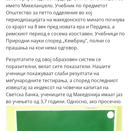
името Микеланџело. Учебник по предметот
Општество за петто одделение во кој
периодизацијата на македонското минато почнува
со крајот на 8 век пред новата ера и Пердика, а
римскиот период е сосема изоставен. Учебници по
Природни науки според „Кембриџ“, полни со
прашања на кои нема одговор.
Резултатите од овој образовен систем се
поразителни, велат сите показатели. Нашите
ученици покажуваат слаби резултати на
меѓународните тестирања, а според последниот
извештај за индексот на човечки капитал на
Светска банка, учениците од Македонија имаат јаз
во учењето од 3,7 години. Односно, ако
просечно