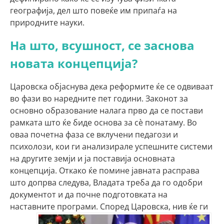
географија, дел што повеќе им припаѓа на
природните науки.
На што, всушност, се заснова
новата концепција?
Царовска објаснува дека реформите ќе се одвиваат
во фази во наредните пет години. Законот за
основно образование налага прво да се постави
рамката што ќе биде основа за сè понатаму. Во
оваа почетна фаза се вклучени педагози и
психолози, кои ги анализирале успешните системи
на другите земји и ја поставија основната
концепција. Откако ќе помине јавната расправа
што допрва следува, Владата треба да го одобри
документот и да почне подготовката на
наставните
програми. Според Царовска, нив ќе ги