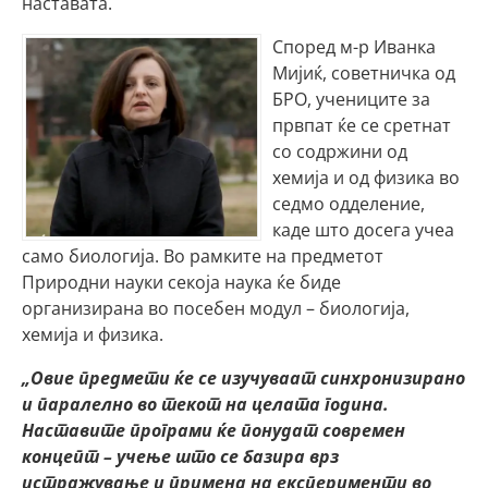
наставата.
Според м-р Иванка
Мијиќ, советничка од
БРО, учениците за
првпат ќе се сретнат
со содржини од
хемија и од физика во
седмо одделение,
каде што досега учеа
само биологија. Во рамките на предметот
Природни науки секоја наука ќе биде
организирана во посебен модул – биологија,
хемија и физика.
„Овие предмети ќе се изучуваат синхронизирано
и паралелно во текот на целата година.
Наставите програми ќе понудат современ
концепт – учење што се базира врз
истражување и примена на експерименти во