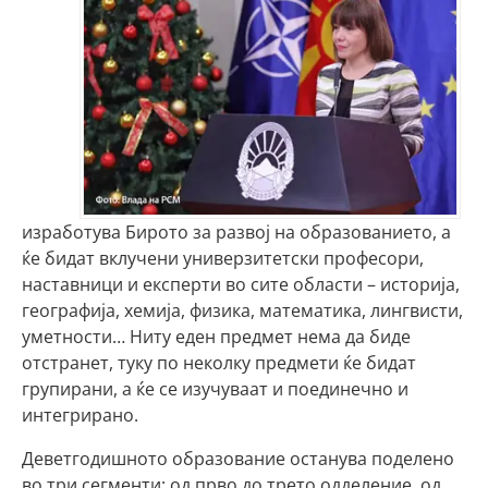
изработува Бирото за развој на образованието, а
ќе бидат вклучени универзитетски професори,
наставници и експерти во сите области – историја,
географија, хемија, физика, математика, лингвисти,
уметности… Ниту еден предмет нема да биде
отстранет, туку по неколку предмети ќе бидат
групирани, а ќе се изучуваат и поединечно и
интегрирано.
Деветгодишното образование останува поделено
во три сегменти: од прво до трето одделение, од