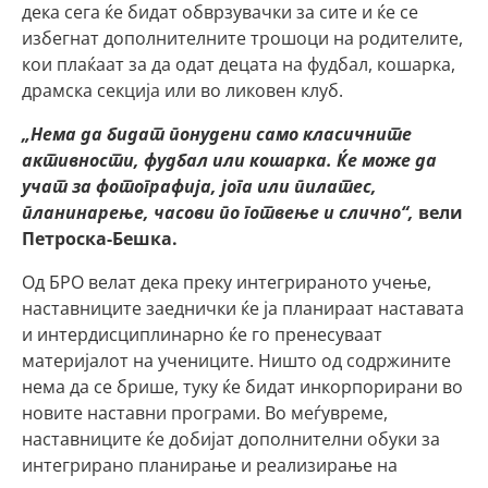
дека сега ќе бидат обврзувачки за сите и ќе се
избегнат дополнителните трошоци на родителите,
кои плаќаат за да одат децата на фудбал, кошарка,
драмска секција или во ликовен клуб.
„Нема да бидат понудени само класичните
активности, фудбал или кошарка. Ќе може да
учат за фотографија, јога или пилатес,
планинарење, часови по готвење и слично“,
вели
Петроска-Бешка.
Од БРО велат дека преку интегрираното учење,
наставниците заеднички ќе ја планираат наставата
и интердисциплинарно ќе го пренесуваат
материјалот на учениците. Ништо од содржините
нема да се брише, туку ќе бидат инкорпорирани во
новите наставни програми. Во меѓувреме,
наставниците ќе добијат дополнителни обуки за
интегрирано планирање и реализирање на