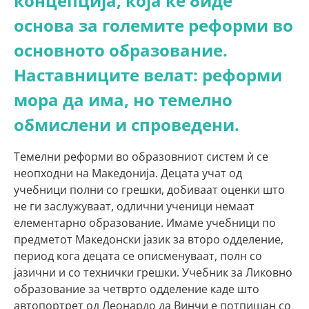
концепција, која ќе биде
основа за големите реформи во
основното образование.
Наставниците велат: реформи
мора да има, но темелно
обмислени и спроведени.
Темелни реформи во образовниот систем ѝ се
неопходни на Македонија. Децата учат од
учебници полни со грешки, добиваат оценки што
не ги заслужуваат, одлични ученици немаат
елементарно образование. Имаме учебници по
предметот Македонски јазик за второ одделение,
период кога децата се описменуваат, полн со
јазични и со технички грешки. Учебник за Ликовно
образование за четврто одделение каде што
автопортрет од Леонардо да Винчи е потпишан со