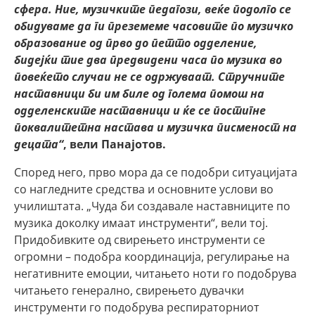
сфера. Ние, музичките педагози, веќе подолго се
обидуваме да ги преземеме часовите по музичко
образование од прво до петто одделение,
бидејќи тие два предвидени часа по музика во
повеќето случаи не се одржуваат. Стручните
наставници би им биле од голема помош на
одделенските наставници и ќе се постигне
поквалитетна настава и музичка писменост на
децата“
, вели Панајотов.
Според него, прво мора да се подобри ситуацијата
со нагледните средства и основните услови во
училиштата. „Чуда би создавале наставниците по
музика доколку имаат инструменти“, вели тој.
Придобивките од свирењето инструменти се
огромни – подобра координација, регулирање на
негативните емоции, читањето ноти го подобрува
читањето генерално, свирењето дувачки
инструменти го подобрува респираторниот