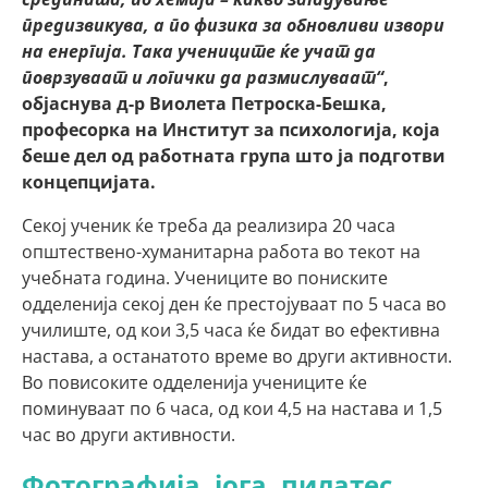
предизвикува, а по физика за обновливи извори
на енергија. Така учениците ќе учат да
поврзуваат и логички да размислуваат“
,
објаснува д-р Виолета Петроска-Бешка,
професорка на Институт за психологија, која
беше дел од работната група што ја подготви
концепцијата.
Секој ученик ќе треба да реализира 20 часа
општествено-хуманитарна работа во текот на
учебната година. Учениците во пониските
одделенија секој ден ќе престојуваат по 5 часа во
училиште, од кои 3,5 часа ќе бидат во ефективна
настава, а останатото време во други активности.
Во повисоките одделенија учениците ќе
поминуваат по 6 часа, од кои 4,5 на настава и 1,5
час во други активности.
Фотографија, јога, пилатес,