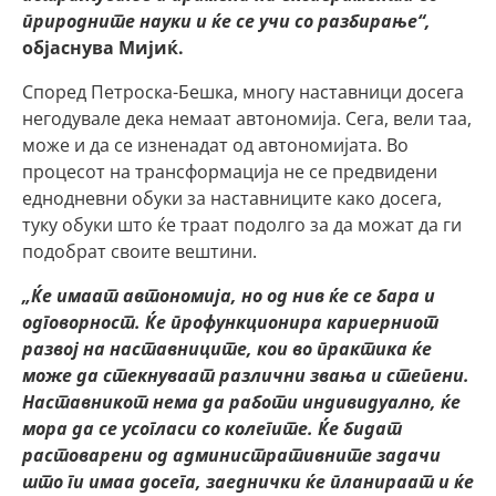
природните науки и ќе се учи со разбирање“,
објаснува Мијиќ.
Според Петроска-Бешка, многу наставници досега
негодувале дека немаат автономија. Сега, вели таа,
може и да се изненадат од автономијата. Во
процесот на трансформација не се предвидени
еднодневни обуки за наставниците како досега,
туку обуки што ќе траат подолго за да можат да ги
подобрат своите вештини.
„Ќе имаат автономија, но од нив ќе се бара и
одговорност. Ќе профункционира кариерниот
развој на наставниците, кои во практика ќе
може да стекнуваат различни звања и степени.
Наставникот нема да работи индивидуално, ќе
мора да се усогласи со колегите. Ќе бидат
растоварени од административните задачи
што ги имаа досега, заеднички ќе планираат и ќе