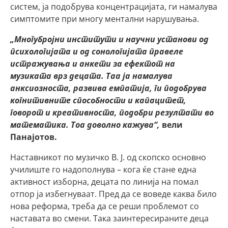
систем, ја подобрува концентрацијата, ги намалува
симптомите при многу ментални нарушувања.
„Многубројни институти и научни установи од
психологијата и од сонологијата правеле
истражувања и анкети за ефектот на
музиката врз децата. Таа ја намалува
анксиозноста, развива емпатија, ги подобрува
когнитивните способности и капацитет,
говорот и креативноста, подобри резултати во
математика. Тоа доволно кажува“,
вели
Панајотов.
Наставникот по музичко В. Ј. од скопско основно
училиште го надополнува – кога ќе стане една
активност изборна, децата по линија на помал
отпор ја избегнуваат. Пред да се воведе каква било
нова реформа, треба да се реши проблемот со
наставата во смени. Така заинтересираните деца