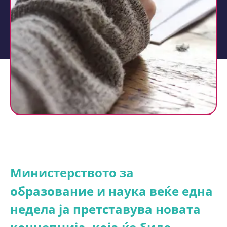
Министерството за
образование и наука веќе една
недела ја претставува новата