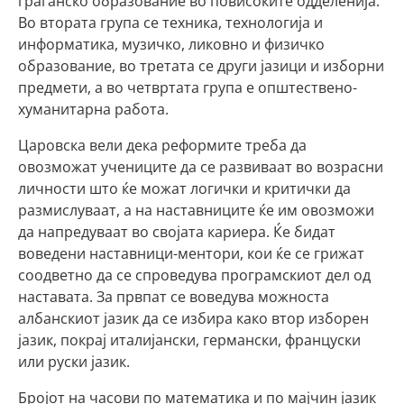
граѓанско образование во повисоките одделенија.
Во втората група се техника, технологија и
информатика, музичко, ликовно и физичко
образование, во третата се други јазици и изборни
предмети, а во четвртата група е општествено-
хуманитарна работа.
Царовска вели дека реформите треба да
овозможат учениците да се развиваат во возрасни
личности што ќе можат логички и критички да
размислуваат, а на наставниците ќе им овозможи
да напредуваат во својата кариера. Ќе бидат
воведени наставници-ментори, кои ќе се грижат
соодветно да се спроведува програмскиот дел од
наставата. За првпат се воведува можноста
албанскиот јазик да се избира како втор изборен
јазик, покрај италијански, германски, француски
или руски јазик.
Бројот на часови по математика и по мајчин јазик