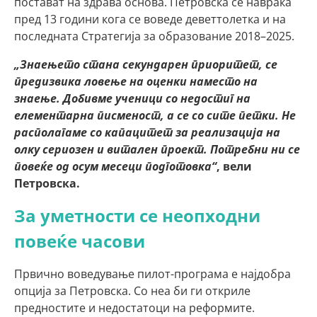
постават на здрава основа. Петровска се навраќа
пред 13 години кога се воведе деветтолетка и на
последната Стратегија за образование 2018–2025.
„Знаењето стана секундарен приоритет, се
предизвика ловење на оценки наместо на
знаење. Добивме ученици со недостиг на
елементарна писменост, а се со сите петки. Не
располагаме со капацитет за реализација на
олку сериозен и витален проект. Потребни ни се
повеќе од осум месеци подготовка“
, вели
Петровска.
За уметности се неопходни
повеќе часови
Првично воведување пилот-програма е најдобра
опција за Петровска. Со неа би ги откриле
предностите и недостатоци на реформите.