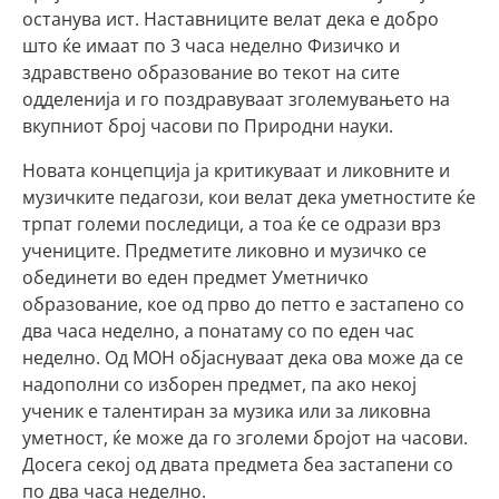
останува ист. Наставниците велат дека е добро
што ќе имаат по 3 часа неделно Физичко и
здравствено образование во текот на сите
одделенија и го поздравуваат зголемувањето на
вкупниот број часови по Природни науки.
Новата концепција ја критикуваат и ликовните и
музичките педагози, кои велат дека уметностите ќе
трпат големи последици, а тоа ќе се одрази врз
учениците. Предметите ликовно и музичко се
обединети во еден предмет Уметничко
образование, кое од прво до петто е застапено со
два часа неделно, а понатаму со по еден час
неделно. Од МОН објаснуваат дека ова може да се
надополни со изборен предмет, па ако некој
ученик е талентиран за музика или за ликовна
уметност, ќе може да го зголеми бројот на часови.
Досега секој од двата предмета беа застапени со
по два часа неделно.