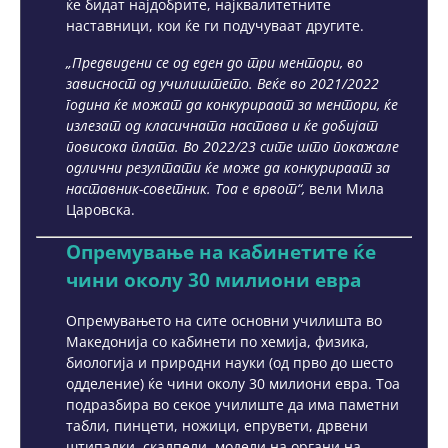
ќе бидат најдобрите, најквалитетните
наставници, кои ќе ги подучуваат другите.
„Предвидени се од еден до три ментори, во
зависност од училиштето. Веќе во 2021/2022
година ќе можат да конкурираат за ментори, ќе
излезат од класичната настава и ќе добијат
повисока плата. Во 2022/23 сите што покажале
одлични резултати ќе може да конкурираат за
наставник-советник. Тоа е врвот“,
вели Мила
Царовска.
Опремување на кабинетите ќе
чини околу 30 милиони евра
Опремувањето на сите основни училишта во
Македонија со кабинети по хемија, физика,
биологија и природни науки (од прво до шесто
одделение) ќе чини околу 30 милиони евра. Тоа
подразбира во секое училиште да има паметни
табли, пинцети, ножици, епрувети, дрвени
штипалки, скалпели, модели на органи на