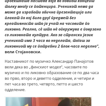
проектната настава која во новиот концепт
толку многу се потенцира. Ученикот нема да
може да изработи обична презентација или
плакат по кој било друг предмет без
креативноста што ја учат на часовите по
ликовно. Реално, сѐ што нѐ опкружува е поврзано
со ликовната култура. Ако за странски јазик
ученикот има 3 часа во неделата, тогаш за
ликовниот му се потребни 2 блок-часа неделно“
,
вели Стојановски.
Наставникот по музичко Александар Панајотов
вели дека во „финскиот модел“, часовите по
музичко и по ликовно образование се по два часа
во прво, второ и деветто одделение, и четири и
пет часа во трето, четврто, петто и шесто
одделение.