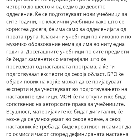
четврто до шесто и од седмо до деветто
одделение. Ќе се подготвуваат нови учебници за
сите години, но класични учебници како што се
користеа досега, ќе има само за одделенијата од
првата група. Класични учебници по ликовно и по
музичко образование нема да има во ниту една
година. Досегашните учебници по сите предмети
ќе бидат заменети со материјали што ќе
произлезат од наставната програма, а ќе ги
подготвуваат експерти од секоја област. БРО ќе
објави повик на кој ќе можат да се пријавуваат
експерти и да учествуваат во подготвувањето на
наставните единици. МОН ќе ги откупи и ќе биде
сопственик на авторските права за учебниците.
Всушност, материјалите ќе бидат дигитални, ќе
може да се умножуваат во секое време, а секој
наставник ќе треба да биде креативен и самиот да
го осмисли часот според дефинираната наставна