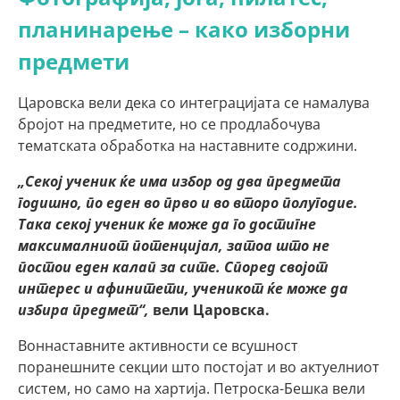
планинарење – како изборни
предмети
Царовска вели дека со интеграцијата се намалува
бројот на предметите, но се продлабочува
тематската обработка на наставните содржини.
„Секој ученик ќе има избор од два предмета
годишно, по еден во прво и во второ полугодие.
Така секој ученик ќе може да го достигне
максималниот потенцијал, затоа што не
постои еден калап за сите. Според својот
интерес и афинитети, ученикот ќе може да
избира предмет“,
вели Царовска.
Воннаставните активности се всушност
поранешните секции што постојат и во актуелниот
систем, но само на хартија. Петроска-Бешка вели