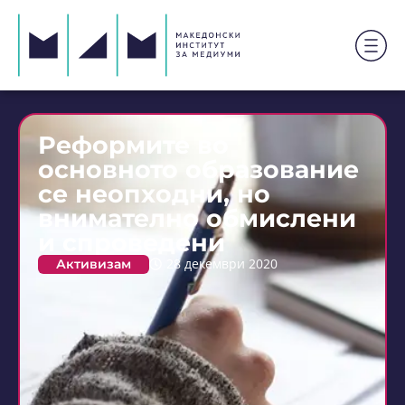
Реформите во
основното образование
се неопходни, но
внимателно обмислени
и спроведени
Активизам
28 декември 2020