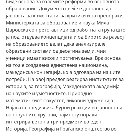
биде основа за големите реформи во основното
образование. Документот веќе е достапен до
јавноста за коментари, за критики и за препораки.
Министерката за образование и наука Мила
Царовска со претставници од работната група што
ја подготвуваа концепцијата и од Бирото за развој
на образованието велат дека анализирале
образовни системи од десетина земји, чии
ученици имаат високи постигнувања. Врз основа
на тоа е создадена единствена национална,
македонска концепција, која одговара на нашите
потреби. На овој предлог реагираа институтите за
историја, за географија, Македонската академија
на науките и уметностите, Природно-
математичкиот факултет, ликовни здруженија.
Најавата предизвика бурни реакции во јавноста и
во стручните кругови, најмногу поради
интегрирањето на три предмети во еден –
Историја, Географија и Граѓанско општество во