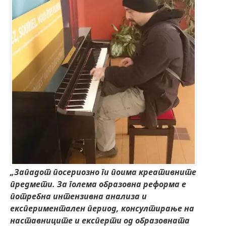
„Западот посериозно ги поима креативните
предмети. За голема образовна реформа е
потребна интензивна анализа и
експериментален период, консултирање на
наставниците и експерти од образовната