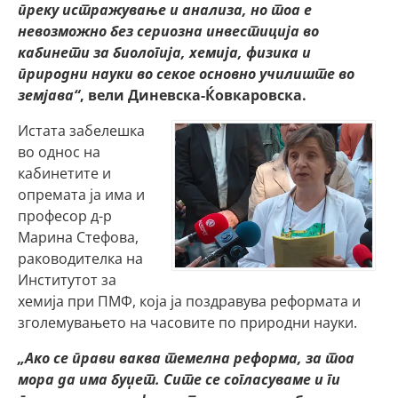
преку истражување и анализа, но тоа е
невозможно без сериозна инвестиција во
кабинети за биологија, хемија, физика и
природни науки во секое основно училиште во
земјава“
, вели Диневска-Ќовкаровска.
Истата забелешка
во однос на
кабинетите и
опремата ја има и
професор д-р
Марина Стефова,
раководителка на
Институтот за
хемија при ПМФ, која ја поздравува реформата и
зголемувањето на часовите по природни науки.
„Ако се прави ваква темелна реформа, за тоа
мора да има буџет. Сите се согласуваме и ги