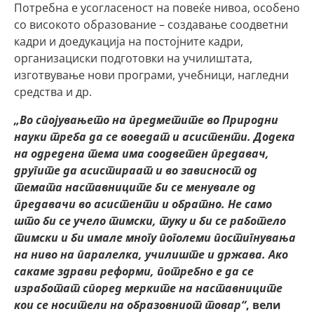
Потребна е усогласеност на повеќе нивоа, особено
со високото образование – создавање соодветни
кадри и доедукација на постојните кадри,
организациски подготовки на училиштата,
изготвување нови програми, учебници, нагледни
средства и др.
„Во спојувањето на предметите во Природни
науки треба да се воведат и асистенти. Додека
на одредена тема има соодветен предавач,
другите да асистираат и во зависност од
темата наставниците би се менувале од
предавачи во асистенти и обратно. Не само
што би се учело тимски, туку и би се работело
тимски и би имале многу поголеми постигнувања
на ниво на паралелка, училиште и држава. Ако
сакаме здрави реформи, потребно е да се
изработат според мерките на наставниците
кои се носители на образовниот товар“
, вели