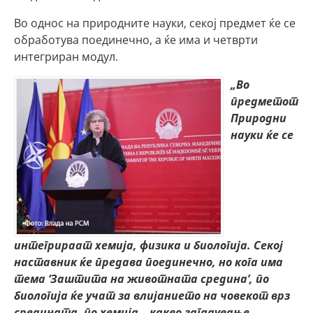
Во однос на природните науки, секој предмет ќе се
обработува поединечно, а ќе има и четврти
интегриран модул.
„Во
предметот
Природни
науки ќе се
интегрираат хемија, физика и биологија. Секој
наставник ќе предава поединечно, но кога има
тема ‘Заштита на животната средина’, по
биологија ќе учат за влијанието на човекот врз
средината, по хемија – какво загадување