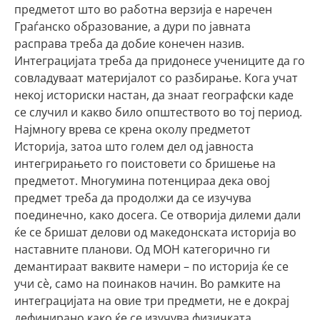
предметот што во работна верзија е наречен
Граѓанско образование, а дури по јавната
расправа треба да добие конечен назив.
Интеграцијата треба да придонесе учениците да го
совладуваат материјалот со разбирање. Кога учат
некој историски настан, да знаат географски каде
се случил и какво било општеството во тој период.
Најмногу врева се крена околу предметот
Историја, затоа што голем дел од јавноста
интегрирањето го поистовети со бришење на
предметот. Многумина потенцираа дека овој
предмет треба да продолжи да се изучува
поединечно, како досега. Се отворија дилеми дали
ќе се бришат делови од македонската историја во
наставните планови. Од МОН категорично ги
демантираат ваквите намери – по историја ќе се
учи сѐ, само на поинаков начин. Во рамките на
интеграцијата на овие три предмети, не е докрај
дефинирано како ќе се изучува физичката