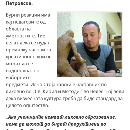
Петровска.
Бурни реакции има
кај педагозите од
областа на
уметностите. Тие
велат дека се нудат
премалку часови за
креативност, кои не
можат да се
надополнат со
изборните
предмети. Илчо Стојановски е наставник по
ликовно во „Св. Кирил и Методиј“ во Велес. Тој вели
дека визуелната култура треба да биде стандард за
целото општество.
„Ако учениците немаат ликовно образование,
нема да можат да бидат продуктивни во