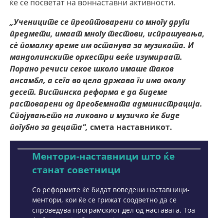
ќе се посветат на воннаставни активности.
„Учениците се преоптоварени со многу други
предмети, имаат многу тестови, испрашувања,
сѐ помалку време им останува за музиката. И
мандолинските оркестри веќе изумираат.
Порано речиси секое школо имаше таков
ансамбл, а сега во цела држава ги има околу
десет. Вистинска реформа е да бидеме
растоварени од преобемната администрација.
Спојувањето на ликовно и музичко ќе биде
погубно за децата“,
смета наставникот.
Ментори-наставници што ќе
станат советници
Со реформите ќе бидат воведени наставници-
ментори, кои ќе се грижат соодветно да се
спроведува програмскиот дел од наставата. Тоа