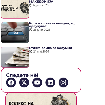
МАКЕДОНИЈА
6 јули 2026
Кога машината пишува, кој
одлучува?
26 јуни 2026
Етичка рамка за колумни
21 мај 2026
Следете нè!