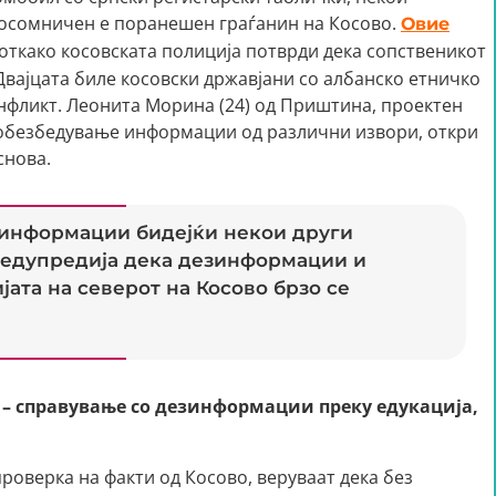
 осомничен е поранешен граѓанин на Косово.
Овие
откако косовската полиција потврди дека сопственикот
Двајцата биле косовски државјани со албанско етничко
онфликт. Леонита Морина (24) од Приштина, проектен
 обезбедување информации од различни извори, откри
снова.
езинформации бидејќи некои други
едупредија дека дезинформации и
јата на северот на Косово брзо се
 – справување со дезинформации преку едукација,
проверка на факти од Косово, веруваат дека без