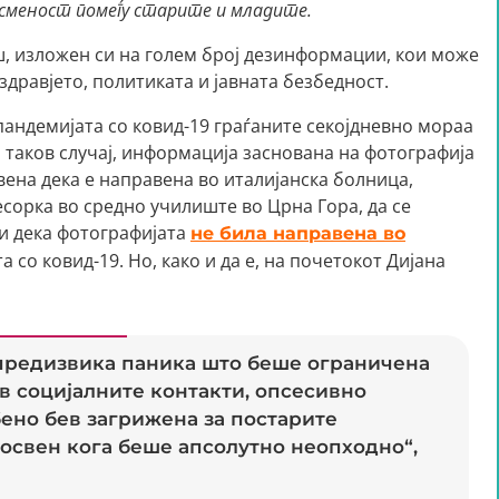
сменост помеѓу старите и младите.
ш, изложен си на голем број дезинформации, кои може
здравјето, политиката и јавната безбедност.
 пандемијата со ковид-19 граѓаните секојдневно мораа
 таков случај, информација заснована на фотографија
ена дека е направена во италијанска болница,
сорка во средно училиште во Црна Гора, да се
и дека фотографијата
не била направена во
та со ковид-19. Но, како и да е, на почетокот Дијана
а предизвика паника што беше ограничена
в социјалните контакти, опсесивно
бено бев загрижена за постарите
 освен кога беше апсолутно неопходно“,