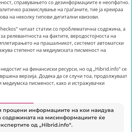
еност, справувањето со дезинформациите е неопфатно.
налитичко размислување на граѓаните, тие ја креираа
снова на неколку типови дигитални квизови.
Checkos“ читаат статии со проблематична содржина, а
за релевантноста на фактите, веродостојноста на
комплетирањето на прашалникот, системот автоматски
кажува степенот на медиумската писменост на
едостиг на финансиски ресурси, но од „Hibrid.info“ се
овршена верзија. Додека да се случи тоа, продолжуваат
 и медиумска писменост, како и истражувачки
ги процени информациите на кои наидува
на содржината на мисинформациите ќе
спертите од „Hibrid.info“.