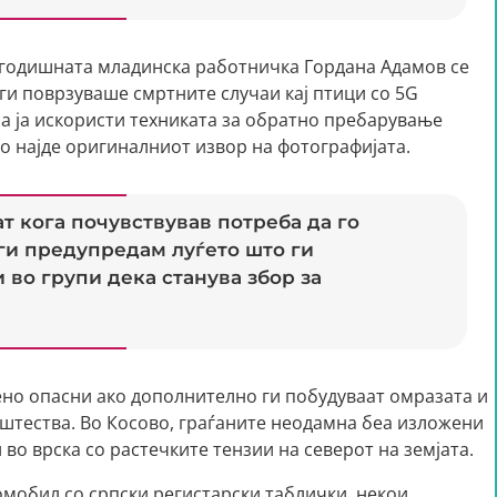
7-годишната младинска работничка Гордана Адамов се
ги поврзуваше смртните случаи кај птици со 5G
на ја искористи техниката за обратно пребарување
 го најде оригиналниот извор на фотографијата.
т кога почувствував потреба да го
ги предупредам луѓето што ги
во групи дека станува збор за
но опасни ако дополнително ги побудуваат омразата и
штества. Во Косово, граѓаните неодамна беа изложени
о врска со растечките тензии на северот на земјата.
мобил со српски регистарски таблички, некои