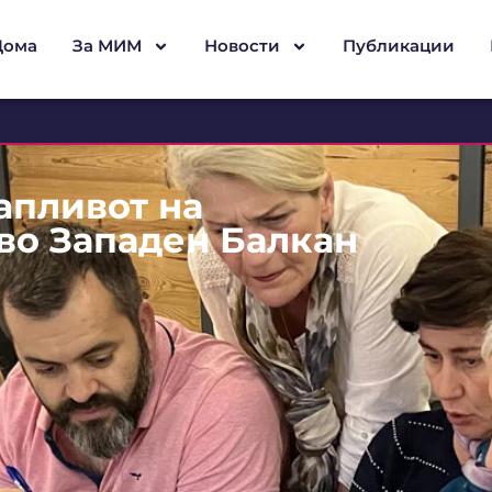
Дома
За МИМ
Новости
Публикации
апливот на
во Западен Балкан