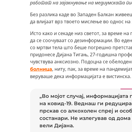
работат на зајакнување на медиумската пи
Без разлика каде во Западен Балкан живее
да влијаат врз твоето мислење во однос на 
Исто како и секаде низ светот, за време на
да се соочуваат со дезинформации. Во еден
со мртви тела што беше погрешно претстав
придонесе Дијана Тигањ, 27-годишна профе
чувствува анксиозно. Подоцна се обелоден
, ниту, пак, за време на пандемија
болница
веруваше дека информацијата е вистинска.
„Во мојот случај, информацијат
на ковид-19. Веднаш ги редуцира
прскав со алкохолен спреј и осо
состанари. Не излегував од дома
вели Дијана.