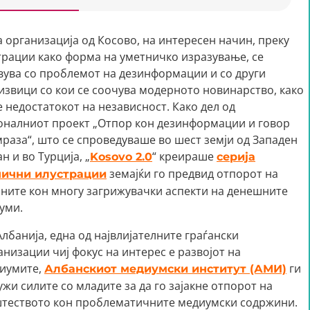
а организација од Косово, на интересен начин, преку
трации како форма на уметничко изразување, се
вува со проблемот на дезинформации и со други
извици со кои се соочува модерното новинарство, како
е недостатокот на независност. Како дел од
оналниот проект „Отпор кон дезинформации и говор
мраза“, што се спроведуваше во шест земји од Западен
н и во Турција, „
“ креираше
Kosovo 2.0
серија
земајќи го предвид отпорот на
нични илустрации
аните кон многу загрижувачки аспекти на денешните
уми.
Албанија, една од највлијателните граѓански
анизации чиј фокус на интерес е развојот на
иумите,
ги
Албанскиот медиумски институт (АМИ)
ужи силите со младите за да го зајакне отпорот на
теството кон проблематичните медиумски содржини.