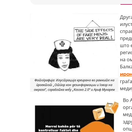
Друг
илус
спра
пред
што 
реги
на о
Балка
иро
Фотографија: Илустрација креирана во рамките на
граѓ
проектот „Отпор кон дезинформации и говор на
меди
омраза“, соработка меѓу „Kosovo 2.0“ и Ариф Мухарем
Во 
орг
мед
здр
опш