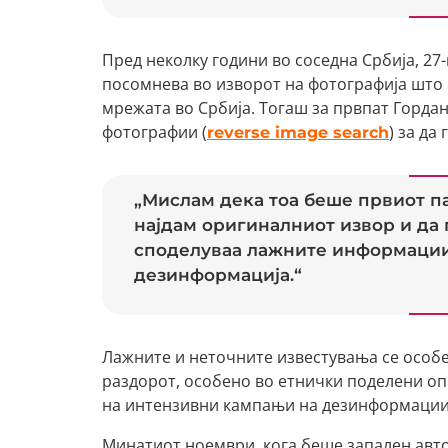
Пред неколку години во соседна Србија, 2
посомнева во изворот на фотографија што 
мрежата во Србија. Тогаш за првпат Горда
фотографии (
) за да
reverse image search
„Мислам дека тоа беше првиот па
најдам оригиналниот извор и да 
споделуваа лажните информации 
дезинформација.“
Лажните и неточните известувања се особе
раздорот, особено во етнички поделени оп
на интензивни кампањи на дезинформации в
Минатиот ноември, кога беше запален авто