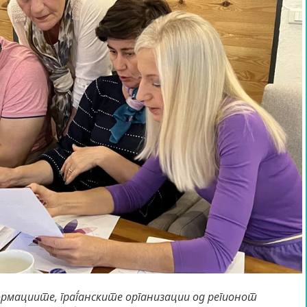
ормациите, граѓанските организации од регионот