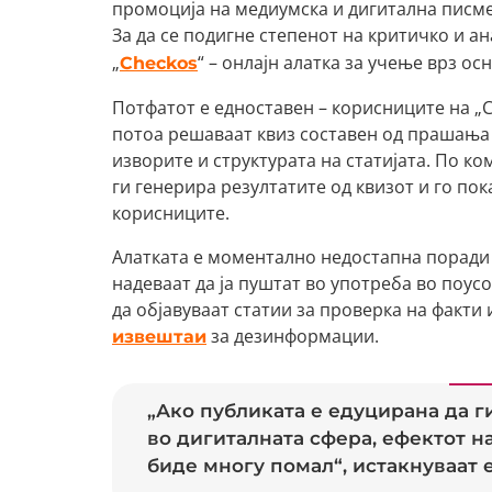
промоција на медиумска и дигитална писм
За да се подигне степенот на критичко и а
„
“ – онлајн алатка за учење врз о
Checkos
Потфатот е едноставен – корисниците на „
потоа решаваат квиз составен од прашања 
изворите и структурата на статијата. По 
ги генерира резултатите од квизот и го по
корисниците.
Алатката е моментално недостапна поради н
надеваат да ја пуштат во употреба во поус
да објавуваат статии за проверка на факти
за дезинформации.
извештаи
„Ако публиката е едуцирана да 
во дигиталната сфера, ефектот 
биде многу помал“, истакнуваат ек