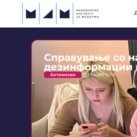
Справување со н
дезинформации 
Активизам
15 март 2023