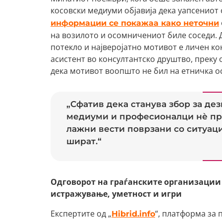
косовски медиуми објавија дека уапсениот
информации се покажаа како неточни
на возилото и осомничениот биле соседи. 
потекло и најверојатно мотивот е личен к
асистент во консултантско друштво, преку
дека мотивот воопшто не бил на етничка о
„Сфатив дека станува збор за д
медиуми и професионалци нè пр
лажни вести поврзани со ситуаци
шират.“
Одговорот на граѓанските организации
истражување, уметност и игри
Експертите од „
“, платформа за 
Hibrid.info