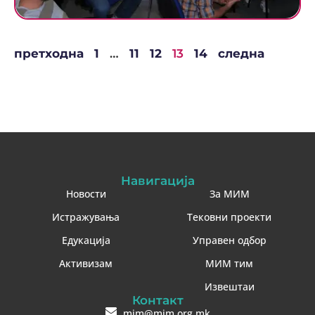
претходна
1
…
11
12
13
14
следна
Навигација
Новости
За МИМ
Истражувања
Тековни проекти
Едукација
Управен одбор
Активизам
МИМ тим
Извештаи
Контакт
mim@mim.org.mk