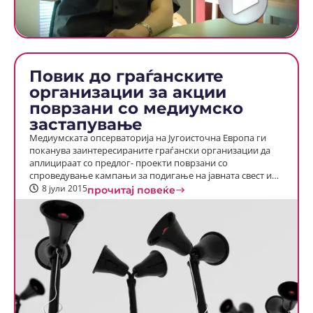
Повик до граѓанските
организации за акции
поврзани со медиумско
застапување
Медиумската oпсерваторија на Југоисточна Европа ги
поканува заинтересираните граѓански организации да
аплицираат со предлог- проекти поврзани со
спроведување кампањи за подигање на јавната свест и…
8 јули 2015
прочитај повеќе