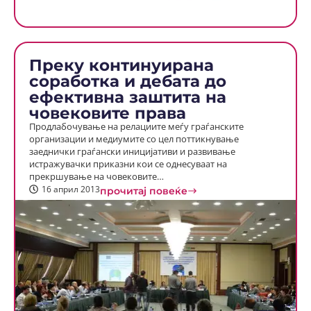
Преку континуирана
соработка и дебата до
ефективна заштита на
човековите права
Продлабочување на релациите меѓу граѓанските
организации и медиумите со цел поттикнување
заеднички граѓански иницијативи и развивање
истражувачки приказни кои се однесуваат на
прекршување на човековите…
16 април 2013
прочитај повеќе