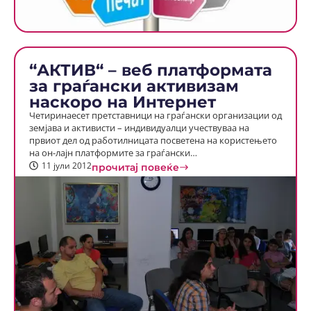
“АКТИВ“ – веб платформата
за граѓански активизам
наскоро на Интернет
Четиринаесет претставници на граѓански организации од
земјава и активисти – индивидуалци учествуваа на
првиот дел од работилницата посветена на користењето
на он-лајн платформите за граѓански…
11 јули 2012
прочитај повеќе