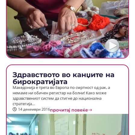
Здравството во канџите на
бирократијата
Македонија е трета во Европа по смртност од рак, а
немаме ни обичен регистар на болни! Како може
здравствениот систем да стигне до национална
стратегија…
14 декември 2016
прочитај повеќе