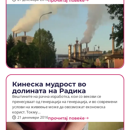
прочитај повеќе
Кинеска мудрост во
долината на Радика
Вештините на рачна изработка, кои со векови се
пренесуваат од генерација на генерација, и во современи
услови на живеење може да овозможат економска
корист. Токму…
21 декември 2016
прочитај повеќе