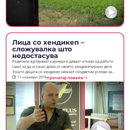
Лица со хендикеп –
сложувалка што
недостасува
Родители жртвуваат кариера и даваат откази од работа
само за да останат дома со своето хендикепирано дете.
Зошто децата со хендикеп немаат соодветни услови за…
11 ноември 2016
прочитај повеќе