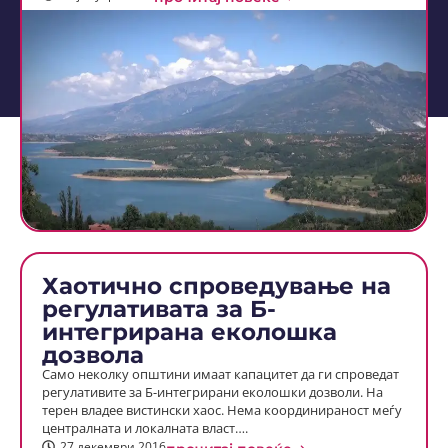
Хаотично спроведување на
регулативата за Б-
интегрирана еколошка
дозвола
Само неколку општини имаат капацитет да ги спроведат
регулативите за Б-интегрирани еколошки дозволи. На
терен владее вистински хаос. Нема координираност меѓу
централната и локалната власт….
27 декември 2016