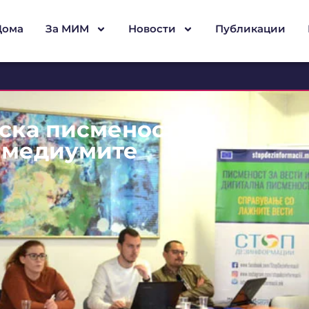
Дома
За МИМ
Новости
Публикации
ска писменост и
 медиумите