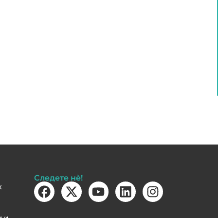
Следете нè!
k