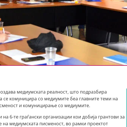
 создава медиумската реалност, што подразбира
а се комуницира со медиумите беа главните теми на
сменост и комуницирање со медиумите.
 на 6-те граѓански организации кои добија грантови за
е на медиумската писменост, во рамки проектот