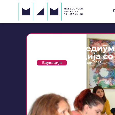
Обука за медиум
комуникација со
Едукација
23 ноември 2018