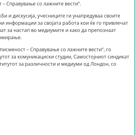
 – Справување со лажните вести“.
би и дискусија, учесниците ги унапредуваа своите
ни информации за својата работа кои ќе го привлечат
ват за настап во медиумите и како да препознаат
рмирање.
писменост – Справување со лажните вести“, го
тот за комуникациски студии, Самостојниот синдикат
итутот за различности и медиуми од Лондон, со