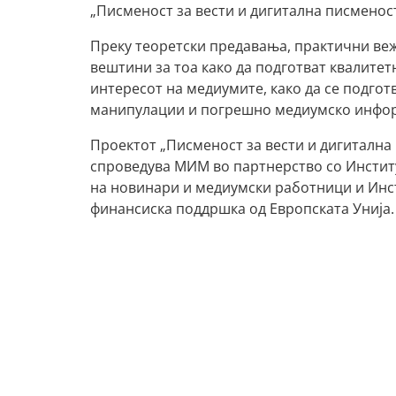
„Писменост за вести и дигитална писменост
Преку теоретски предавања, практични веж
вештини за тоа како да подготват квалитет
интересот на медиумите, како да се подгот
манипулации и погрешно медиумско инфо
Проектот „Писменост за вести и дигитална 
спроведува МИМ во партнерство со Институ
на новинари и медиумски работници и Инст
финансиска поддршка од Европската Унија.