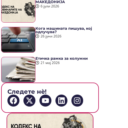
МАКЕДОНИЈА
6 јули 2026
Кога машината пишува, кој
одлучува?
26 јуни 2026
Етичка рамка за колумни
21 мај 2026
Следете нè!