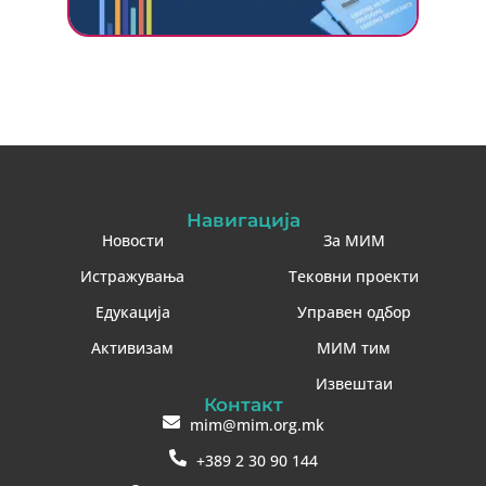
Навигација
Новости
За МИМ
Истражувања
Тековни проекти
Едукација
Управен одбор
Активизам
МИМ тим
Извештаи
Контакт
mim@mim.org.mk
+389 2 30 90 144