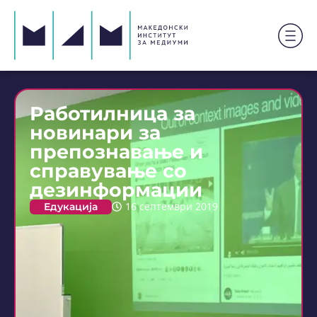
Работилница за
новинари за
препознавање и
справување со
дезинформации
Едукација
16 септември 2019