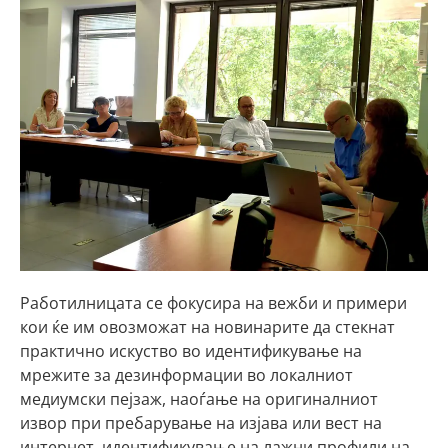
Работилницата се фокусира на вежби и примери
кои ќе им овозможат на новинарите да стекнат
практично искуство во идентификување на
мрежите за дезинформации во локалниот
медиумски пејзаж, наоѓање на оригиналниот
извор при пребарување на изјава или вест на
интернет, идентификување на лажни профили на