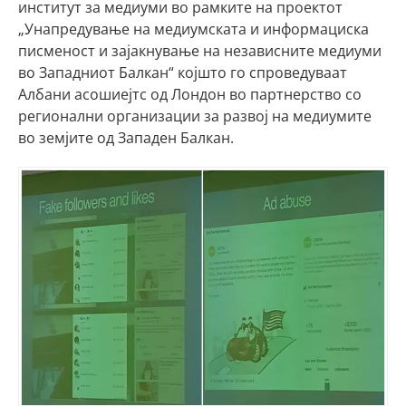
институт за медиуми во рамките на проектот
„Унапредување на медиумската и информациска
писменост и зајакнување на независните медиуми
во Западниот Балкан“ којшто го спроведуваат
Албани асошиејтс од Лондон во партнерство со
регионални организации за развој на медиумите
во земјите од Западен Балкан.