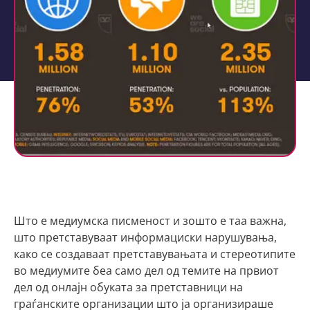
Што е медиумска писменост и зошто е таа важна,
што претставуваат информациски нарушувања,
како се создаваат претставувањата и стереотипите
во медиумите беа само дел од темите на првиот
дел од онлајн обуката за претставници на
граѓанските организации што ја организираше