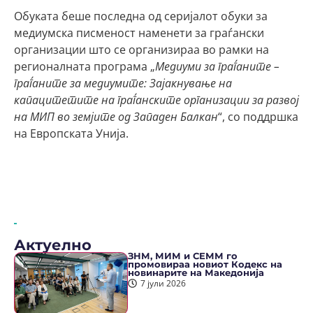
Обуката беше последна од серијалот обуки за
медиумска писменост наменети за граѓански
организации што се организираа во рамки на
регионалната програма „
Медиуми за граѓаните –
граѓаните за медиумите: Зајакнување на
капацитетите на граѓанските организации за развој
на МИП во земјите од Западен Балкан
“, со поддршка
на Европската Унија.
Актуелно
ЗНМ, МИМ и СЕММ го
промовираа новиот Кодекс на
новинарите на Македонија
7 јули 2026