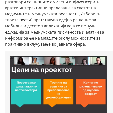
разговори со нивните омилени инфлуенсери и
кратки интерактивни предавања за светот на
медиумите и медиумската реалност. „Избери ги
твоите вести“ претставува идејно решение за
мобилна и десктоп апликација која ќе понуди
едукација за медиумската писменоста и алатки за
информирање на младите околу можностите за
поактивно вклучување во јавната сфера.