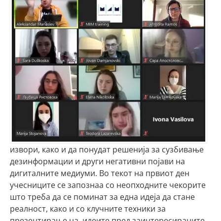
извори, како и да понудат решенија за сузбивање
дезинформации и други негативни појави на
дигиталните медиуми. Во текот на првиот ден
учесниците се запознаа со неопходните чекорите
што треба да се поминат за една идеја да стане
реалност, како и со клучните техники за
презентирање на идеите пред заинтересираните