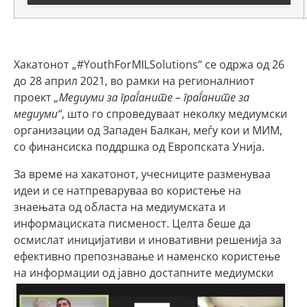
Хакатонот „#YouthForMILSolutions“ се одржа од 26
до 28 април 2021, во рамки на регионалниот
проект
„Медиуми за граѓаните – граѓаните за
медиуми“
, што го спроведуваат неколку медиумски
организации од Западен Балкан, меѓу кои и МИМ,
со финансиска поддршка од Европската Унија.
За време на хакатонот, учесниците разменуваа
идеи и се натпреваруваа во користење на
знаењата од областа на медиумската и
информациската писменост. Целта беше да
осмислат иницијативи и иновативни решенија за
ефективно препознавање и наменско користење
на информации од јавно достапните медиумски