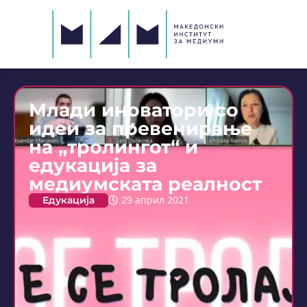
Млади иноватори со
идеи за превенирање
на „тролингот“ и
едукација за
медиумската реалност
Едукација
29 април 2021