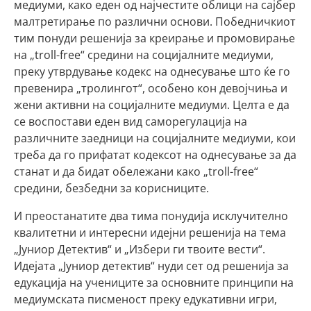
медиуми, како еден од најчестите облици на сајбер
малтретирање по различни основи. Победничкиот
тим понуди решенија за креирање и промовирање
на „troll-free“ средини на социјалните медиуми,
преку утврдување кодекс на однесување што ќе го
превенира „тролингот“, особено кон девојчиња и
жени активни на социјалните медиуми. Целта е да
се воспостави еден вид саморегулација на
различните заедници на социјалните медиуми, кои
треба да го прифатат кодексот на однесување за да
станат и да бидат обележани како „troll-free“
средини, безбедни за корисниците.
И преостанатите два тима понудија исклучително
квалитетни и интересни идејни решенија на тема
„Јуниор Детектив“ и „Избери ги твоите вести“.
Идејата „Јуниор детектив“ нуди сет од решенија за
едукација на учениците за основните принципи на
медиумската писменост преку едукативни игри,