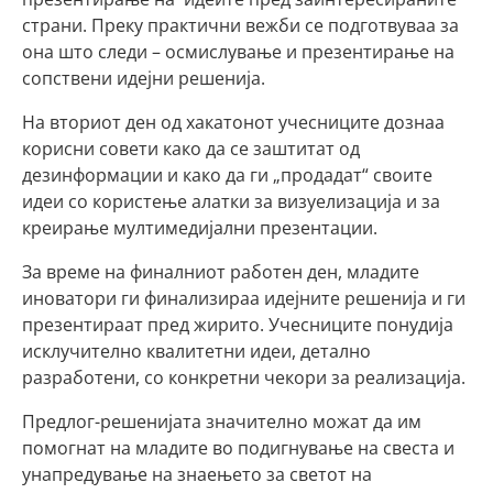
страни. Преку практични вежби се подготвуваа за
она што следи – осмислување и презентирање на
сопствени идејни решенија.
На вториот ден од хакатонот учесниците дознаа
корисни совети како да се заштитат од
дезинформации и како да ги „продадат“ своите
идеи со користење алатки за визуелизација и за
креирање мултимедијални презентации.
За време на финалниот работен ден, младите
иноватори ги финализираа идејните решенија и ги
презентираат пред жирито. Учесниците понудија
исклучително квалитетни идеи, детално
разработени, со конкретни чекори за реализација.
Предлог-решенијата значително можат да им
помогнат на младите во подигнување на свеста и
унапредување на знаењето за светот на