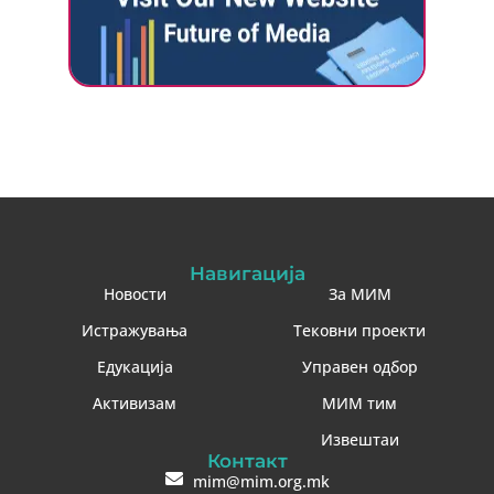
Навигација
Новости
За МИМ
Истражувања
Тековни проекти
Едукација
Управен одбор
Активизам
МИМ тим
Извештаи
Контакт
mim@mim.org.mk