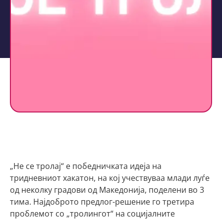
„Не се тролај“ е победничката идеја на
тридневниот хакатон, на кој учествуваа млади луѓе
од неколку градови од Македонија, поделени во 3
тима. Најдоброто предлог-решение го третира
проблемот со „тролингот“ на социјалните