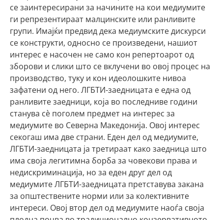
се заинтересирани за начините на кои медиумите
ги репрезентираат малцинските или ранливите
групи. Имајќи предвид дека медиумските дискурси
се конструкти, односно се произведени, нашиот
интерес е насочен не само кон репертоарот од
зборови и слики што се вклучени во овој процес на
производство, туку и кон идеолошките нивоа
зафатени од него. ЛГБТИ-заедницата е една од
ранливите заедници, која во последниве години
станува сè поголем предмет на интерес за
медиумите во Северна Македонија. Овој интерес
секогаш има две страни. Еден дел од медиумите,
ЛГБТИ-заедницата ја третираат како заедница што
има своја легитимна борба за човекови права и
недискриминација, но за еден друг дел од
медиумите ЛГБТИ-заедницата претставува закана
за општествените норми или за колективните
интереси. Овој втор дел од медиумите наоѓа своја
плодна почва во традиционално конзервативното