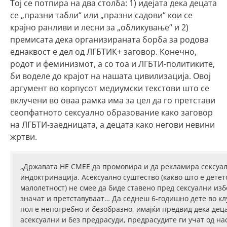
Тој се потпира на два столба: 1) идејата дека децата
се „празни табли“ или „празни садови“ кои се
крајно ранливи и лесни за „обликување“ и 2)
премисата дека организираната борба за родова
еднаквост е дел од ЛГБТИК+ заговор. Конечно,
родот и феминизмот, а со тоа и ЛГБТИ-политиките,
би воделе до крајот на нашата цивилизација. Овој
аргумент во корпусот медиумски текстови што се
вклучени во оваа рамка има за цел да го претстави
сеопфатното сексуално образование како заговор
на ЛГБТИ-заедницата, а децата како негови невини
жртви.
„Државата НЕ СМЕЕ да промовира и да рекламира сексуалн
индоктринација. Асексуално суштество (какво што е детет
малолетност) не смее да биде ставено пред сексуални из
значат и претставуваат… Да седнеш 6-годишно дете во клу
пол е непотребно и безобразно, имајќи предвид дека деца
асексуални и без предрасуди, предрасудите ги учат од на