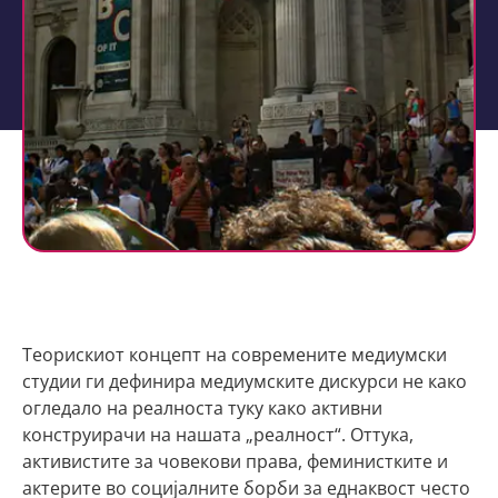
Теорискиот концепт на современите медиумски
студии ги дефинира медиумските дискурси не како
огледало на реалноста туку како активни
конструирачи на нашата „реалност“. Оттука,
активистите за човекови права, феминистките и
актерите во социјалните борби за еднаквост често