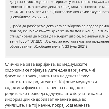
деца на хомосексуална, хетеросексуална, транссексуална 
човештвото, а велиме децата се иднината. Школото е мес
УЧИЛИШТАТА, вели тој.“ (Панговски: Ако хомосексуалноста
„Република“, 25.6.2021)
„Треба да разбереме дека кога се зборува за родова рамн
пол, односно ако кажете дека жена по пол е жена, не значи
стимулирани да можат да изберат што се, момчиња или де
вели Гоџо.“ (ВИДЕО: „Од нас за нас“ организира предава
образование, „Слободен печат“, 23 јуни 2021)
Слично на оваа варијанта, во медиумските
содржини се појавува уште една варијанта, чиј
фокус не е толку „заштитата на децата“ туку
„заштитата на родителите“. Кај овие медиумски
содржини фокусот е ставен на наводното
родителско право да одлучува што ќе учат и какви
информации ќе добиваат нивните деца во
училиште. На тој начин, покрај „одземената