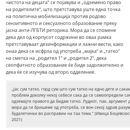
чистота на децата“ се појавува и „одземено право
на родителите“, што претставува уште една точка
на политичка мобилизација против родово
сензитивното и сексуалното образование преку
јасна анти-ЛГБТИ реторика. Мора да се спомене
дека дел од корпусот содржини во оваа рамка
претставуваат дезинформации и лажни вести, како
онаа дека се исфрла од употреба „мајка“ и „татко“
на сметка на „родител 1“ и „родител 2“, дека
сеопфатното образование ќе биде задолжително и
дека ќе се изучува од второ одделение.
„Јас сум татко, горд сум што сум татко на едно дете и са
проблем доколку некој себеси сака да се самоопредели само
одземајте правото да бидам татко. Лудиот, пак, аргумент де
мора да ги бришеме од употреба, се вон секој здрав раз
будалетинки во расправии на таа тема.“ (Ивица Боцевски: С
2021)