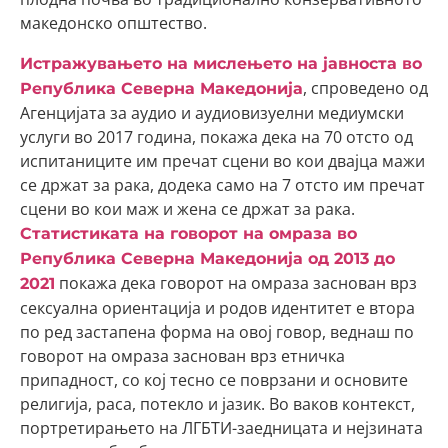
македонско општество.
Истражувањето на мислењето на јавноста во
, спроведено од
Република Северна Македонија
Агенцијата за аудио и аудиовизуелни медиумски
услуги во 2017 година, покажа дека на 70 отсто од
испитаниците им пречат сцени во кои двајца мажи
се држат за рака, додека само на 7 отсто им пречат
сцени во кои маж и жена се држат за рака.
Статистиката на говорот на омраза во
Република Северна Македонија од 2013 до
покажа дека говорот на омраза заснован врз
2021
сексуална ориентација и родов идентитет е втора
по ред застапена форма на овој говор, веднаш по
говорот на омраза заснован врз етничка
припадност, со кој тесно се поврзани и основите
религија, раса, потекло и јазик. Во ваков контекст,
портретирањето на ЛГБТИ-заедницата и нејзината