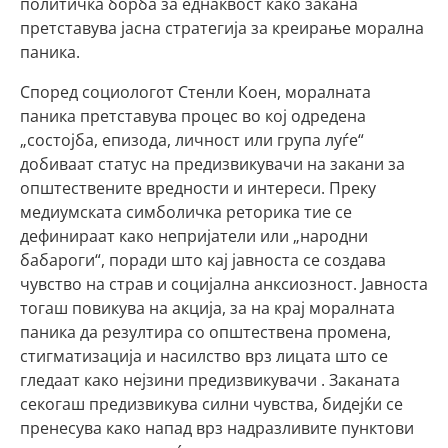
политичка борба за еднаквост како закана
претставува јасна стратегија за креирање морална
паника.
Според социологот Стенли Коен, моралната
паника претставува процес во кој одредена
„состојба, епизода, личност или група луѓе“
добиваат статус на предизвикувачи на закани за
општествените вредности и интереси. Преку
медиумската симболичка реторика тие се
дефинираат како непријатели или „народни
бабароги“, поради што кај јавноста се создава
чувство на страв и социјална анксиозност. Јавноста
тогаш повикува на акција, за на крај моралната
паника да резултира со општествена промена,
стигматизација и насилство врз лицата што се
гледаат како нејзини предизвикувачи . Заканата
секогаш предизвикува силни чувства, бидејќи се
пренесува како напад врз надразливите пунктови