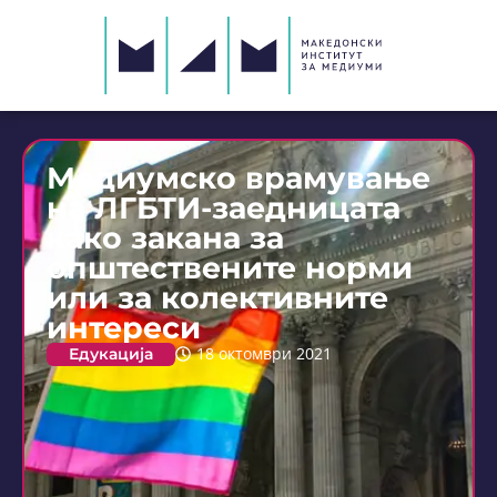
Медиумско врамување
на ЛГБТИ-заедницата
како закана за
општествените норми
или за колективните
интереси
Едукација
18 октомври 2021