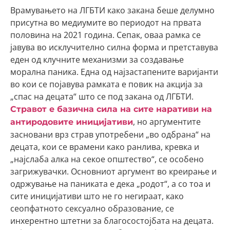
Врамувањето на ЛГБТИ како закана беше делумно
присутна во медиумите во периодот на првата
половина на 2021 година. Сепак, оваа рамка се
јавува во исклучително силна форма и претставува
еден од клучните механизми за создавање
морална паника. Една од најзастапените варијанти
во кои се појавува рамката е повик на акција за
„спас на децата“ што се под закана од ЛГБТИ.
Стравот е базична сила на сите наративи на
, но аргументите
антиродовите иницијативи
засновани врз страв употребени „во одбрана“ на
децата, кои се врамени како ранлива, кревка и
„најслаба алка на секое општество“, се особено
загрижувачки. Основниот аргумент во креирање и
одржување на паниката е дека „родот“, а со тоа и
сите иницијативи што не го негираат, како
сеопфатното сексуално образование, се
инхерентно штетни за благосостојбата на децата.