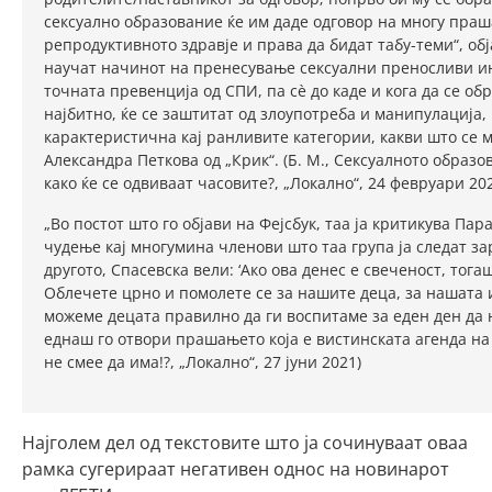
сексуално образование ќе им даде одговор на многу праш
репродуктивното здравје и права да бидат табу-теми“, о
научат начинот на пренесување сексуални преносливи ин
точната превенција од СПИ, па сè до каде и кога да се обра
најбитно, ќе се заштитат од злоупотреба и манипулација,
карактеристична кај ранливите категории, какви што се 
Александра Петкова од „Крик“. (Б. М., Сексуалното образ
како ќе се одвиваат часовите?, „Локално“, 24 февруари 20
„Во постот што го објави на Фејсбук, таа ја критикува П
чудење кај многумина членови што таа група ја следат з
другото, Спасевска вели: ‘Ако ова денес е свеченост, тог
Облечете црно и помолете се за нашите деца, за нашата 
можеме децата правилно да ги воспитаме за еден ден да н
еднаш го отвори прашањето која е вистинската агенда на 
не смее да има!?, „Локално“, 27 јуни 2021)
Најголем дел од текстовите што ја сочинуваат оваа
рамка сугерираат негативен однос на новинарот