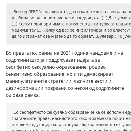
„Вие од ЛГБТ ‘невладините’, да си кажете кој тоа ви дава
разбивање на јавниот морал и заедницата. (…) Да чуеме к
(…) Колку новинари имате поткупено да ги туркаат вашит
медиумите? (…) Колку од вас се инфилтрирани во власта?
да го истражат ова и јавно да го објават, „Булевар“, 10 јун
Во првата половина на 2021 година наидовме и на
содржини што ја поддржуваат идејата за
сеопфатно сексуално образование, родово
сензитивно образование, но и ги демаскираат
манипулативните стратегии, лажните вести и
дезинформации поврзани со некои од содржините
од оваа рамка.
„Со сеопфатното сексуално образование ќе се дополни еду
граѓанските права, насилството како и заемната почит н
поголема едукација кога станува збор за нивниот сексуал
родителите/наставникот за одговор; попрво би му се обр