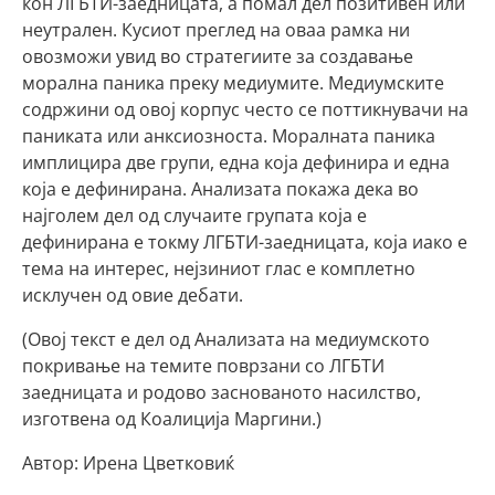
кон ЛГБТИ-заедницата, а помал дел позитивен или
неутрален. Кусиот преглед на оваа рамка ни
овозможи увид во стратегиите за создавање
морална паника преку медиумите. Медиумските
содржини од овој корпус често се поттикнувачи на
паниката или анксиозноста. Моралната паника
имплицира две групи, една која дефинира и една
која е дефинирана. Анализата покажа дека во
најголем дел од случаите групата која е
дефинирана е токму ЛГБТИ-заедницата, која иако е
тема на интерес, нејзиниот глас е комплетно
исклучен од овие дебати.
(Овој текст е дел од Анализата на медиумското
покривање на темите поврзани со ЛГБТИ
заедницата и родово заснованото насилство,
изготвена од Коалиција Маргини.)
Автор: Ирена Цветковиќ