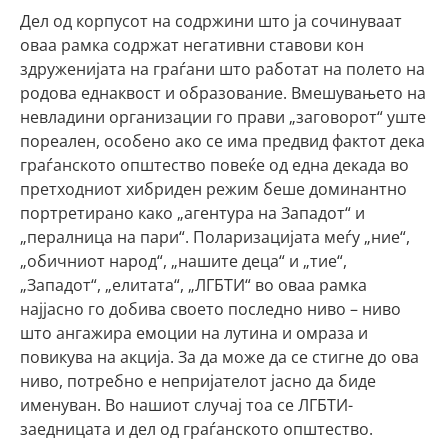
Дел од корпусот на содржини што ја сочинуваат
оваа рамка содржат негативни ставови кон
здруженијата на граѓани што работат на полето на
родова еднаквост и образование. Вмешувањето на
невладини организации го прави „заговорот“ уште
пореален, особено ако се има предвид фактот дека
граѓанското општество повеќе од една декада во
претходниот хибриден режим беше доминантно
портретирано како „агентура на Западот“ и
„пералница на пари“. Поларизацијата меѓу „ние“,
„обичниот народ“, „нашите деца“ и „тие“,
„Западот“, „елитата“, „ЛГБТИ“ во оваа рамка
најјасно го добива своето последно ниво – ниво
што ангажира емоции на лутина и омраза и
повикува на акција. За да може да се стигне до ова
ниво, потребно е непријателот јасно да биде
именуван. Во нашиот случај тоа се ЛГБТИ-
заедницата и дел од граѓанското општество.