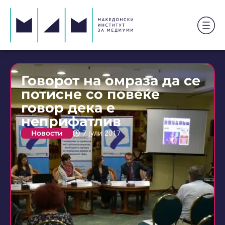
Говорот на омраза да се
потисне со повеќе
говор дека е
неприфатлив
Новости
7 јули 2017