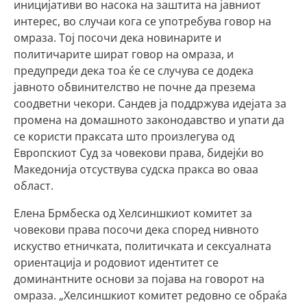
иницијативи во насока на заштита на јавниот
интерес, во случаи кога се употребува говор на
омраза. Тој посочи дека новинарите и
политичарите шират говор на омраза, и
предупреди дека тоа ќе се случува се додека
јавното обвинителство не почне да презема
соодветни чекори. Сандев ја поддржува идејата за
промена на домашното законодавство и упати да
се користи праксата што произлегува од
Европскиот Суд за човекови права, бидејќи во
Македонија отсуствува судска пракса во оваа
област.
Елена Брмбеска од Хелсиншкиот комитет за
човекови права посочи дека според нивното
искуство етничката, политичката и сексуалната
ориентација и родовиот идентитет се
доминантните основи за појава на говорот на
омраза. „Хелсиншкиот комитет редовно се обраќа