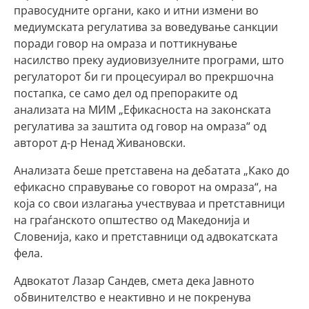
правосудните органи, како и итни измени во
медиумската регулатива за воведување санкции
поради говор на омраза и поттикнување
насилство преку аудиовизуелните програми, што
регулаторот би ги процесуирал во прекршочна
постапка, се само дел од препораките од
анализата на МИМ „Ефикасноста на законската
регулатива за заштита од говор на омраза“ од
авторот д-р Ненад Живановски.
Анализата беше претставена на дебатата „Како до
ефикасно справување со говорот на омраза“, на
која со свои излагања учествуваа и претставници
на граѓанското општество од Македонија и
Словенија, како и претставници од адвокатската
фела.
Адвокатот Лазар Сандев, смета дека Јавното
обвинителство е неактивно и не покренува