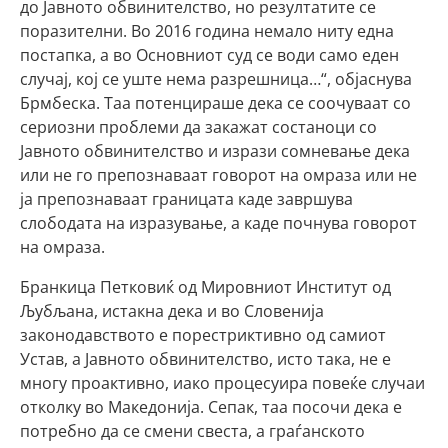
до Јавното обвинителство, но резултатите се
поразителни. Во 2016 година немало ниту една
постапка, а во Основниот суд се води само еден
случај, кој се уште нема разрешница…“, објаснува
Брмбеска. Таа потенцираше дека се соочуваат со
сериозни проблеми да закажат состаноци со
Јавното обвинителство и изрази сомневање дека
или не го препознаваат говорот на омраза или не
ја препознаваат границата каде завршува
слободата на изразување, а каде почнува говорот
на омраза.
Бранкица Петковиќ од Мировниот Институт од
Љубљана, истакна дека и во Словенија
законодавството е порестриктивно од самиот
Устав, а Јавното обвинителство, исто така, не е
многу проактивно, иако процесуира повеќе случаи
отколку во Македонија. Сепак, таа посочи дека е
потребно да се смени свеста, а граѓанското