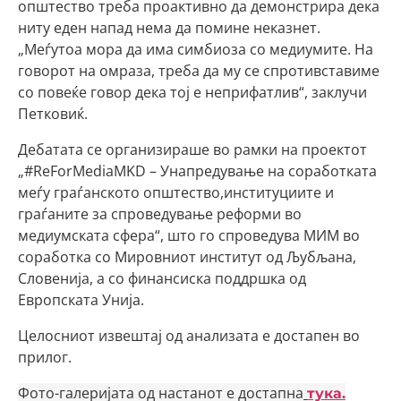
општество треба проактивно да демонстрира дека
ниту еден напад нема да помине неказнет.
„Меѓутоа мора да има симбиоза со медиумите. На
говорот на омраза, треба да му се спротивставиме
со повеќе говор дека тој е неприфатлив“, заклучи
Петковиќ.
Дебатата се организираше во рамки на проектот
„#ReForMediaMKD – Унапредување на соработката
меѓу граѓанското општество,институциите и
граѓаните за спроведување реформи во
медиумската сфера“, што го спроведува МИМ во
соработка со Мировниот институт од Љубљана,
Словенија, а со финансиска поддршка од
Европската Унија.
Целосниот извештај од анализата е достапен во
прилог.
Фото-галеријата од настанот е достапна
тука.