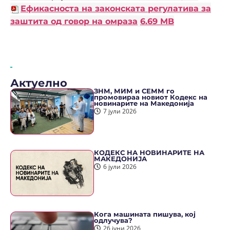
Ефикасноста на законската регулатива за
заштита од говор на омраза
6.69 MB
Актуелно
ЗНМ, МИМ и СЕММ го
промовираа новиот Кодекс на
новинарите на Македонија
7 јули 2026
КОДЕКС НА НОВИНАРИТЕ НА
МАКЕДОНИЈА
6 јули 2026
Кога машината пишува, кој
одлучува?
26 јуни 2026