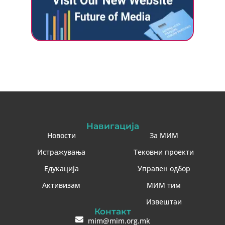
Навигација
Новости
За МИМ
Истражувања
Тековни проекти
Едукација
Управен одбор
Активизам
МИМ тим
Извештаи
Контакт
mim@mim.org.mk