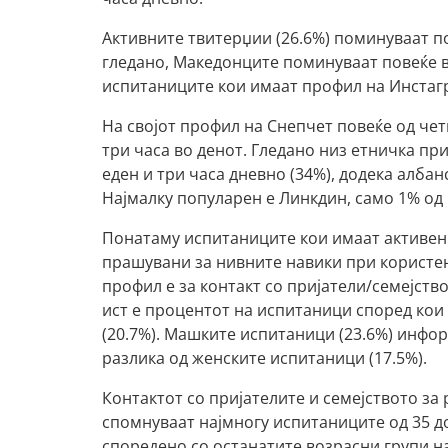
Активните твитерџии (26.6%) поминуваат по
гледано, Македонците поминуваат повеќе в
испитаниците кои имаат профил на Инстагра
На својот профил на Снепчет повеќе од че
три часа во денот. Гледано низ етничка п
еден и три часа дневно (34%), додека албан
Најмалку популарен е Линкдин, само 1% од
Понатаму испитаниците кои имаат активен 
прашувани за нивните навики при користењ
профил е за контакт со пријатели/семејств
ист е процентот на испитаници според кои
(20.7%). Машките испитаници (23.6%) инфор
разлика од женските испитаници (17.5%).
Контактот со пријателите и семејството за 
спомнуваат најмногу испитаниците од 35 д
споредено со останатите возрасни групи на