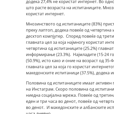
додека 27,4% не користат интернет. Во одн
што расте возраста на испитаниците. Мноз
користат интернет.
Мнозинството од испитаниците (83%) прист
преку лаптоп, додека повеќе од четвртина 
десктоп компјутер. Според повеќе од трети
главната цел за која најмногу користат инте
четвртина од испитаниците (25.2%) главна
информирање (23.3%). Најмладите (15-24 го
(50.9%), исто како и оние на возраст од 35
главната цел за која го користат интернет
македонските испитаници (37.5%), додека 
Половина од испитаниците имаат активен пр
на Инстаграм. Скоро половина од испитани
ниедна социјална мрежа. Повеќе од третин
еден и три часа во денот, повеќе од четвр
во денот. И македонските и албанските исп
часа дневно.