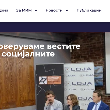
Дома
За МИМ
Новости
Публикации
оверуваме вестите
 социјалните