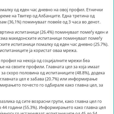
малку од еден час дневно на овој профил. Етнички
реме на Твитер од Албанците. Една третина од
м (36,1%) поминуваат повеќе од 3 часа во денот.
твртина испитаници (26.4%) поминуваат помеѓу еден и
ризма македонските испитаници поминуваат помеѓу
ските испитаници помалку од еден час дневно (25.7%).
 испитаниците ја користат оваа мрежа.
профил на некоја од социјалните мрежи беа
е на своите профили. Главната цел за која имаат
о за скоро половина од испитаниците (48.8%), додека
 главната цел е забава (20.7%) или информирање
мирањето почесто го одбирале како главна цел, за
разлика од сите возрасни групи, како главна цел го
о 44 години (55.3%). Информирањето како главна цел
јмногу го истакнуваат испитаниците од 45 до 54