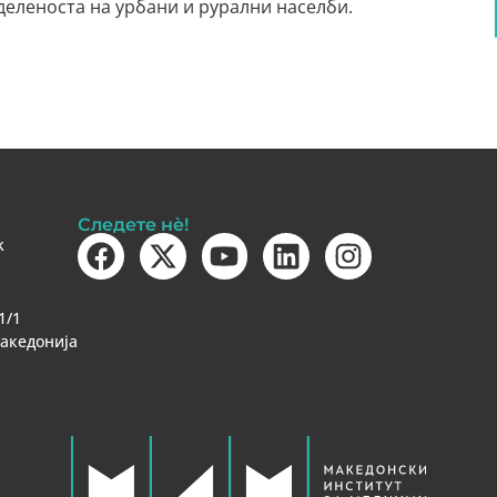
деленоста на урбани и рурални населби.
Следете нè!
k
1/1
Македонија