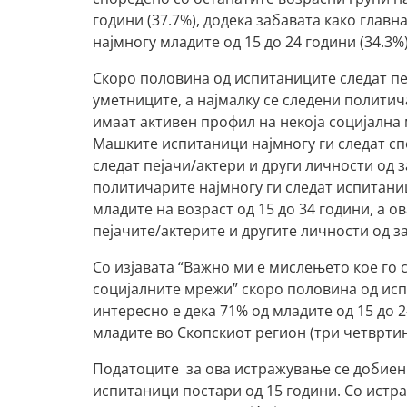
години (37.7%), додека забавата како главн
најмногу младите од 15 до 24 години (34.3%)
Скоро половина од испитаниците следат пеј
уметниците, а најмалку се следени политич
имаат активен профил на некоја социјална 
Машките испитаници најмногу ги следат спо
следат пејачи/актери и други личности од з
политичарите најмногу ги следат испитаниц
младите на возраст од 15 до 34 години, а ов
пејачите/актерите и другите личности од з
Со изјавата “Важно ми е мислењето кое го 
социјалните мрежи” скоро половина од испи
интересно е дека 71% од младите од 15 до 2
младите во Скопскиот регион (три четвртини
Податоците за ова истражување се добиени
испитаници постари од 15 години. Со истр