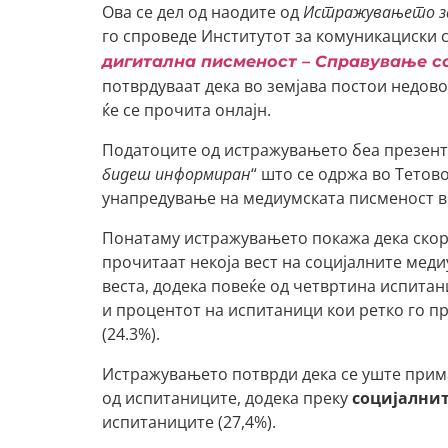
Ова се дел од наодите од
Истражувањето за
го спроведе Институтот за комуникациски с
дигитална писменост – Справување с
потврдуваат дека во земјава постои недов
ќе се прочита онлајн.
Податоците од истражувањето беа презент
бидеш информиран
“ што се одржа во Тетов
унапредување на медиумската писменост во
Понатаму истражувањето покажа дека скоро
прочитаат некоја вест на социјалните мед
веста, додека повеќе од четвртина испитан
и процентот на испитаници кои ретко го п
(24.3%).
Истражувањето потврди дека се уште при
од испитаниците, додека преку
социјални
испитаниците (27,4%).