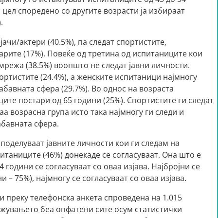
а цел споредено со другите возрасти ја избираат
.
ачи/актери (40.5%), па следат спортистите,
арите (17%). Повеќе од третина од испитаниците кои
мрежа (38.5%) воопшто не следат јавни личности.
ртистите (24.4%), а женските испитаници најмногу
абавната сфера (29.7%). Во однос на возраста
ите постари од 65 години (25%). Спортистите ги следат
аа возрасна група исто така најмногу ги следи и
абавната сфера.
споделуваат јавните личности кои ги следам на
таниците (46%) донекаде се согласуваат. Она што е
4 години се согласуваат со оваа изјава. Најбројни се
 – 75%), најмногу се согласуваат со оваа изјава.
 преку телефонска анкета спроведена на 1.015
ажувањето беа опфатени сите осум статистички