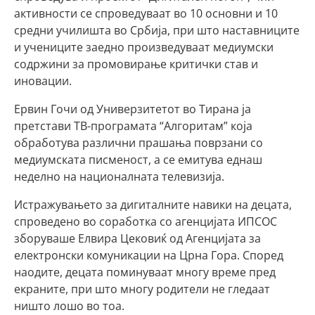
активности се спроведуваат во 10 основни и 10
средни училишта во Србија, при што наставниците
и учениците заедно произведуваат медиумски
содржини за промовирање критички став и
иновации.
Ервин Гочи од Универзитетот во Тирана ја
претстави ТВ-програмата “Алгоритам” која
обработува различни прашања поврзани со
медиумската писменост, а се емитува еднаш
неделно на националната телевизија.
Истражувањето за дигиталните навики на децата,
спроведено во соработка со агенцијата ИПСОС
зборуваше Елвира Цековиќ од Агенцијата за
електронски комуникации на Црна Гора. Според
наодите, децата поминуваат многу време пред
екраните, при што многу родители не гледаат
ништо лошо во тоа.