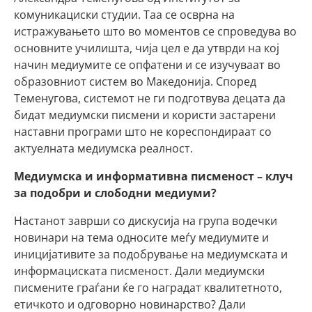
комуникациски студии. Таа се осврна на
истражувањето што во моментов се спроведува во
основните училишта, чија цел е да утврди на кој
начин медиумите се опфатени и се изучуваат во
образовниот систем во Македонија. Според
Теменугова, системот не ги подготвува децата да
бидат медиумски писмени и користи застарени
наставни програми што не кореспондираат со
актуелната медиумска реалност.
Медиумска и информативна писменост – клуч
за подобри и слободни медиуми?
Настанот заврши со дискусија на група водечки
новинари на тема односите меѓу медиумите и
иницијативите за подобрување на медиумската и
информациската писменост. Дали медиумски
писмените граѓани ќе го наградат квалитетното,
етичкото и одговорно новинарство? Дали