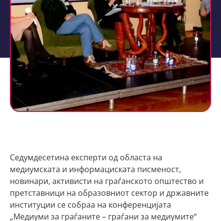
Седумдесетина експерти од областа на
медиумската и информациската писменост,
новинари, активисти на граѓанското општество и
претставници на образовниот сектор и државните
институции се собраа на конференцијата
„Медиуми за граѓаните – граѓани за медиумите“