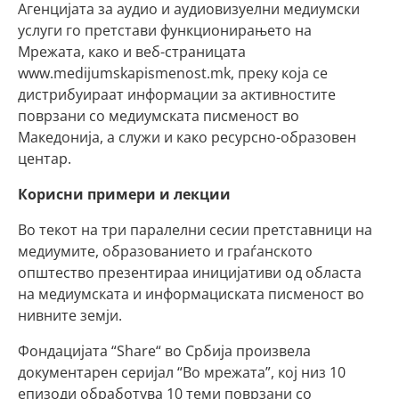
Агенцијата за аудио и аудиовизуелни медиумски
услуги го претстави функционирањето на
Мрежата, како и веб-страницата
www.medijumskapismenost.mk, преку која се
дистрибуираат информации за активностите
поврзани со медиумската писменост во
Македонија, а служи и како ресурсно-образовен
центар.
Корисни примери и лекции
Во текот на три паралелни сесии претставници на
медиумите, образованието и граѓанското
општество презентираа иницијативи од областа
на медиумската и информациската писменост во
нивните земји.
Фондацијата “Share“ во Србија произвела
документарен серијал “Во мрежата”, кој низ 10
епизоди обработува 10 теми поврзани со