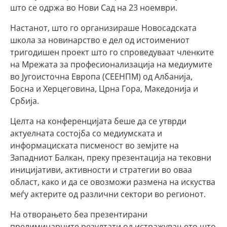
што се одржа во Нови Сад на 23 ноември.
Настанот, што го организираше Новосадската
школа за новинарство е дел од истоимениот
тригодишен проект што го спроведуваат членките
на Мрежата за професионализација на медиумите
во Југоисточна Европа (СЕЕНПМ) од Албанија,
Босна и Херцеговина, Црна Гора, Македонија и
Србија.
Целта на конференцијата беше да се утврди
актуелната состојба со медиумската и
информациската писменост во земјите на
Западниот Балкан, преку презентација на тековни
иницијативи, активности и стратегии во оваа
област, како и да се овозможи размена на искуства
меѓу актерите од различни сектори во регионот.
На отворањето беа презентирани
прелиминарните резултати од истражувањето што