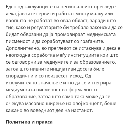
Еден од заклучоците на регионалниот преглед е
дека, јавните сервиси работат многу малку или
воопшто не работат во оваа област, заради што
тие, како и регулаторите би требало законски да се
бидат обврзани да ја промовираат медиумската
писменост и да соработуваат со граѓаните.
Дополнително, во прегледот се истакнува и дека е
неопходна соработка меѓу институциите кои што
се одговорни за медиумите и за образованието,
затоа што нивните инцијативи досега биле
спорадични и со неизвесен исход. Од
исклучително значење е итно да се интегрира
медиумската писменост во формалното
образование, затоа што само така може да се
очекува масовно ширење на овој концепт, беше
кажано во воведниот дел на настанот.
Политика и пракса