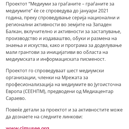
Проектот “Медиуми за граѓаните – граѓаните за
медиумите” ќе се спроведува до јануари 2021
година, преку спроведување серија национални и
регионални активности во земјите на Западен
Балкан, вклучително и активности за застапување,
производство и издаваштво, обуки и размена на
знаења и искуства, како и програма за доделување
мали грантови за иницијативи во областа на
медиумската и информациската писменост.
Проектот го спроведуваат шест медиумски
организации, членки на Мрежата за
професионализација на медиумите во Југоисточна
Европа (СЕЕНПМ), предводени од Медиацентар
Сараево.
Повеќе детали за проектот и за активностите може
да дознаете на следните линкови:
www.cimusee.org