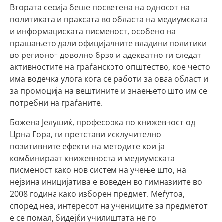
Втората сесија беше посветена на односот на
политиката и праксата во областа на медиумската
и информациската писменост, особено на
прашањето дали официјалните владини политики
во регионот доволно брзо и адекватно ги следат
активностите на граѓанското општество, кое често
има водечка улога кога се работи за оваа област и
за промоција на вештините и знаењето што им се
потребни на граѓаните.
Божена Јелушиќ, професорка по книжевност од
Црна Гора, ги претстави исклучително
позитивните ефекти на методите кои ја
комбинираат книжевноста и медиумската
писменост како нов систем на учење што, на
нејзина иницијатива е воведен во гимназиите во
2008 година како изборен предмет. Меѓутоа,
според неа, интересот на учениците за предметот
е се помал, бидејќи училиштата не го