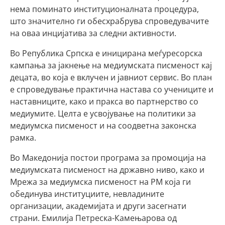
нема поминато институционалната процедура,
што значително ги обесхрабрува спроведувачите
на оваа инцијатива за следни активности.
Во Република Српска е иницирана меѓуресорска
кампања за јакнење на медиумската писменост кај
децата, во која е вклучен и јавниот сервис. Во план
е спроведување практична настава со учениците и
наставниците, како и пракса во партнерство со
медиумите. Целта е усвојување на политики за
медиумска писменост и на соодветна законска
рамка.
Во Македонија постои програма за промоција на
медиумската писменост на државно ниво, како и
Мрежа за медиумска писменост на РМ која ги
обединува институциите, невладините
организации, академијата и други засегнати
страни. Емилија Петреска-Камењарова од