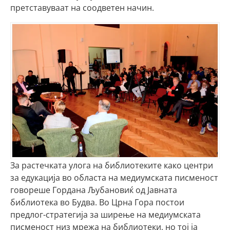
претставуваат на соодветен начин.
За растечката улога на библиотеките како центри
за едукација во областа на медиумската писменост
говореше Гордана Љубановиќ од Јавната
библиотека во Будва. Во Црна Гора постои
предлог-стратегија за ширење на медиумската
писменост низ мрежа на библиотеки, но тој ја