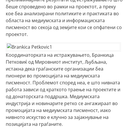
беше спроведено во рамки на проектот, а преку
кое беа анализирани политиките и практиката во
областа на медиумската и информациската
писменост во секоја од земјите кои се опфатени со
проектот.
Координаторката на истражувањето, Бранкица
Петковиќ од Мировниот институт, Љубљана,
истакна дека граѓанските организации беа
пионери во промоцијата на медиумската
писменост. Проблемот според неа, е што нивната
работа зависи од краткото траење на проектите и
од донаторската поддршка. Медиумската
индустрија и новинарите ретко се ангажираат во
промоцијата на медиумската писменост, иако
нивното искуство е клучно за зајакнување на
позицијата на граѓаните.