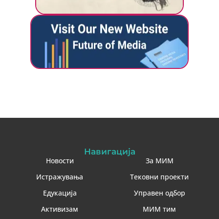
Навигација
Новости
За МИМ
Истражувања
Тековни проекти
Едукација
Управен одбор
Активизам
МИМ тим