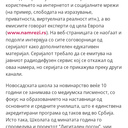
користењето на интернетот и социјалните мрежи
(на пример, слободата на изразување,
приватноста, виртуелната реалност итн.), а во
емисиите говорат експерти од цела Европа
(
). На веб-страницата се наоѓаат и
www.namrezi.rs
подолги интервјуа со сите соговорници од
серијалот како дополнителен едукативен
материјал. Серијалот требало да се емитува на
јавниот радиодифузен сервис кој се откажал од
оваа намера, но серијата се прикажува преку други
канали.
Новосадската школа за новинарство веќе 10
години се занимава со медиумска писменост, со
фокус на образованието на наставници од
основните и средните училишта, што е единствена
акредитирани програма од таков вид во Србија.
Исто така, Школата од минатата година го
спроведува и проектот “Дигитален погон”, чии