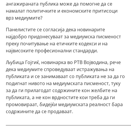
ангажираната публика може да помогне да се
намалат политичките и економските притисоци
врз медиумите?
Панелистите се согласија дека новинарите
најдобро придонесуваат за медиумска писменост
преку почитување на етичките кодекси и на
највисоките професионални стандарди.
Љубица Гојгиќ, новинарка во РТВ Војводина, рече
дека медиумите спроведуваат истражувања на
публиката и се занимаваат со публиката не за да го
подигнат нивото на медиумската писменост, туку
за да ги прилагодат содржините кон желбите на
публиката, а не кон врдностите кои треба да ги
промовираат, бидејќи медиумската реалност бара
содржините да се продаваат.
_____________________________________________________________