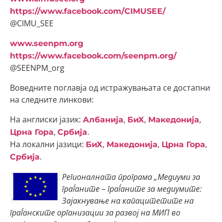
https://www.facebook.com/CIMUSEE/
@CIMU_SEE
www.seenpm.org
https://www.facebook.com/seenpm.org/
@SEENPM_org
Воведните поглавја од истражувањата се достапни
на следните линкови:
На англиски јазик:
,
,
,
Албанија
БиХ
Македонија
,
.
Црна Гора
Србија
На локални јазици:
,
,
,
БиХ
Македонија
Црна Гора
.
Србија
Регионалната програма „Медиуми за
граѓаните – граѓаните за медиумите:
Зајакнување на капацитетите на
граѓанските организации за развој на МИП во