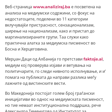
Веб-страница
е посветена на
www.analiziraj.ba
анализа на медиумски содржини, со фокус на
недостатоците, поделени во 11 категории
вклучувајќи пристрасност, сензационализам,
ширење на национализам, како и пристап до
маргинализираните групи. Таа служи како
практична алатка за медиумска писменост во
Босна и Херцеговина.
Мерџан Даци од Албанија го претстави
,
faktoje.al
медиум кој проверува изјави и ветувања на
политичарите, го следи нивното исполнување, и и’
помага на публиката да направи разлика меѓу
лажните од вистинските вести.
Во Македонија постојат голем број граѓански
иницијативи во однос на медиумската писменост,
но тие немаат институционална поддршка, рече
Александра Теменугова од Институтот за