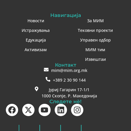
Навигација
Новости
За МИМ
Истражувања
Тековни проекти
Едукација
Управен одбор
Активизам
МИМ тим
Извештаи
Контакт
mim@mim.org.mk
+389 2 30 90 144
Јуриј Гагарин 17-1/1
1000 Скопје, Р. Македонија
Следете нè!