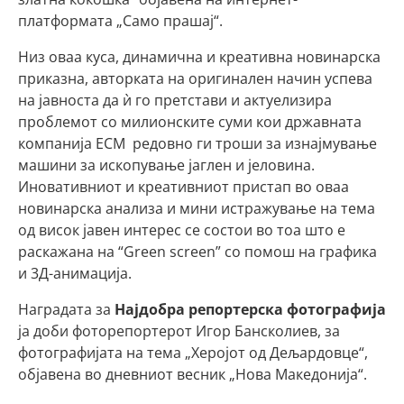
платформата „Само прашај“.
Низ оваа куса, динамична и креативна новинарска
приказна, авторката на оригинален начин успева
на јавноста да ѝ го претстави и актуелизира
проблемот со милионските суми кои државната
компанија ЕСМ редовно ги троши за изнајмување
машини за ископување јаглен и јеловина.
Иновативниот и креативниот пристап во оваа
новинарска анализа и мини истражување на тема
од висок јавен интерес се состои во тоа што е
раскажана на “Green screen” со помош на графика
и 3Д-анимација.
Наградата за
Најдобра репортерска фотографија
ја доби фоторепортерот Игор Бансколиев, за
фотографијата на тема „Херојот од Дељардовце“,
објавена во дневниот весник „Нова Македонија“.