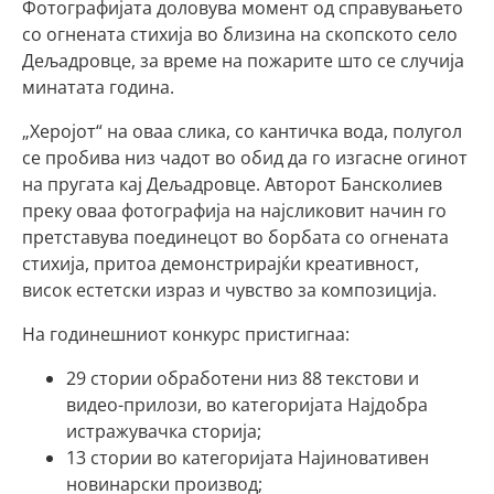
Фотографијата доловува момент од справувањето
со огнената стихија во близина на скопското село
Дељадровце, за време на пожарите што се случија
минатата година.
„Херојот“ на оваа слика, со кантичка вода, полугол
се пробива низ чадот во обид да го изгасне огинот
на пругата кај Дељадровце. Авторот Бансколиев
преку оваа фотографија на најсликовит начин го
претставува поединецот во борбата со огнената
стихија, притоа демонстрирајќи креативност,
висок естетски израз и чувство за композиција.
На годинешниот конкурс пристигнаа:
29 стории обработени низ 88 текстови и
видео-прилози, во категоријата Најдобра
истражувачка сторија;
13 стории во категоријата Најиновативен
новинарски производ;