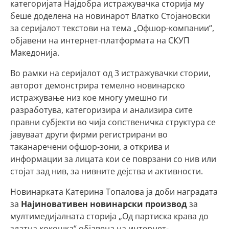
категоријата Најдобра истражувачка сторија му
беше доделена на новинарот Влатко Стојановски
за серијалот текстови на тема „Офшор-компании“,
објавени на интернет-платформата на СКУП
Македонија.
Во рамки на серијалот од 3 истражувачки стории,
авторот демонстрира темелно новинарско
истражување низ кое многу умешно ги
разработува, категоризира и анализира сите
правни субјекти во чија сопственичка структура се
јавуваат други фирми регистрирани во
таканаречени офшор-зони, а открива и
информации за лицата кои се поврзани со нив или
стојат зад нив, за нивните дејства и активности.
Новинарката Катерина Топалова ја доби наградата
за
Најиновативен новинарски производ
за
мултимедијалната сторија „Од партиска крава до
златна кокошка“
објавена на интернет-