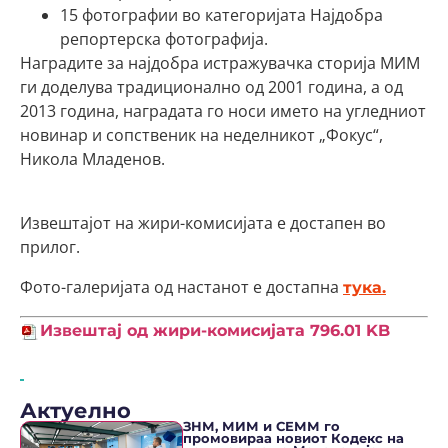
15 фотографии во категоријата Најдобра
репортерска фотографија.
Наградите за најдобра истражувачка сторија МИМ
ги доделува традиционално од 2001 година, а од
2013 година, наградата го носи името на угледниот
новинар и сопственик на неделникот „Фокус“,
Никола Младенов.
Извештајот на жири-комисијата е достапен во
прилог.
Фото-галеријата од настанот е достапна
тука.
Извештај од жири-комисијата
796.01 KB
Актуелно
ЗНМ, МИМ и СЕММ го
промовираа новиот Кодекс на