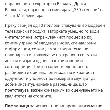
поранешниот секретар на Владата, Драги
Рашковски, објавено во емисијата „360 степени“ на
Алсат-М телевизија.
Преку серијал од 10 прилози спакувани во модерен
телевизиски продукт, авторката умешно го води
читателот низ истражувачкиот процес во кој
континуирано обелоденува нови, скандалозни
информации, со кои демонстрира темелно
новинарско истражување поткрепено со факти,
докази и изјави од релевантни извори и
соговорници. Притоа користи едноставен,
разбирлив и оригинален израз, но и храброст,
одлучност и упорност во намерата случајот да
добие институционална разрешница, што
претставува важен критериум во оценувањето на
квалитетот на сториите.
Пофалница
за истакнат новинарски ангажман во