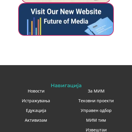
Навигација
Новости
За МИМ
Истражувања
Тековни проекти
Едукација
Управен одбор
Активизам
МИМ тим
Извештаи