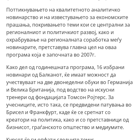
Поттикнувањето на квалитетното аналитичко
новинарство и на известувањето за економските
прашања, покривањето теми кои се централни за
регионалниот и политичкиот развој, како и
охрабрување на регионалната соработка меѓу
новинарите, претставува главна цел на оваа
програма која е започната во 2007г.
Како дел од годинешната програма, 16 избрани
новинари од Балканот, ќе имаат можност да
учествуваат на две двонеделни обуки во Германија
и Велика Британија, под водство на искусни
тренери од фондацијата Томсон Ројтерс. За
учесниците, исто така, се предвидени патувања во
Брисел и Франкфурт, каде ќе се сретнат со
креатори на политика, како и со претставници од
бизнисот, граѓанското општество и медиумите.
Курсот ќе ги опфати следните теми: