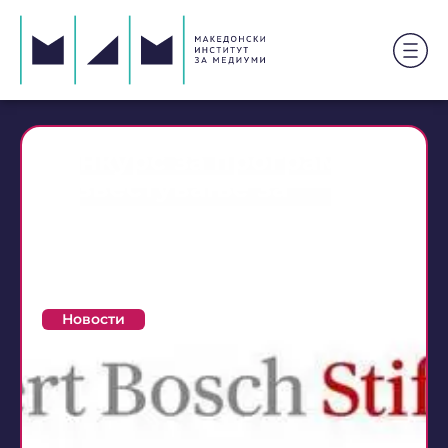
Конкурс за програмата
„Известување за
економски и политички
теми од Југоисточна
Европа“, пријавување
до 4 март
Новости
13 февруари 2012