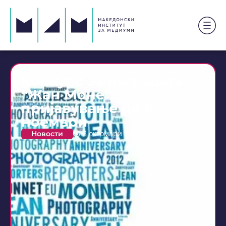
Конкурс за наградата
“Жан Моне“,
пријавување до 8
ноември
Новости
8 октомври 2012