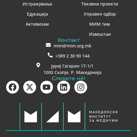
Истражувања
Тековни проекти
Едукација
Управен одбор
Активизам
МИМ тим
Извештаи
Контакт
mim@mim.org.mk
+389 2 30 90 144
Јуриј Гагарин 17-1/1
1000 Скопје, Р. Македонија
Следете нè!