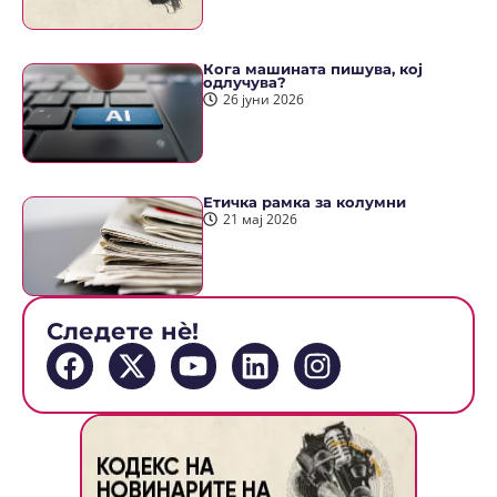
Кога машината пишува, кој
одлучува?
26 јуни 2026
Етичка рамка за колумни
21 мај 2026
Следете нè!