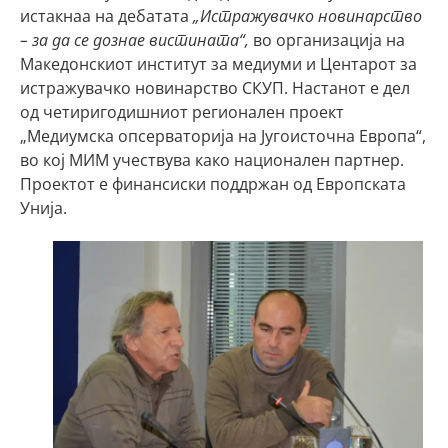
истакнаа на дебатата
„Истражувачко новинарство
– за да се дознае вистината“,
во организација на
Македонскиот институт за медиуми и Центарот за
истражувачко новинарство СКУП. Настанот е дел
од четиригодишниот регионален проект
„Медиумска опсерваторија на Југоисточна Европа“,
во кој МИМ учествува како национален партнер.
Проектот е финансиски поддржан од Европската
Унија.