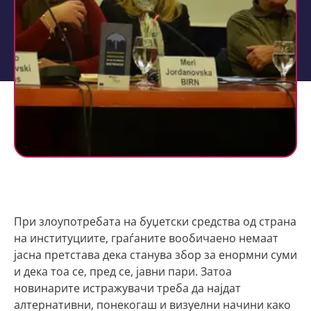
При злоупотребата на буџетски средства од страна
на институциите, граѓаните вообичаено немаат
јасна претстава дека станува збор за енормни суми
и дека тоа се, пред се, јавни пари. Затоа
новинарите истражувачи треба да најдат
алтернативни, понекогаш и визуелни начини како