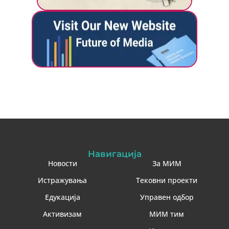
Навигација
Новости
За МИМ
Истражувања
Тековни проекти
Едукација
Управен одбор
Активизам
МИМ тим