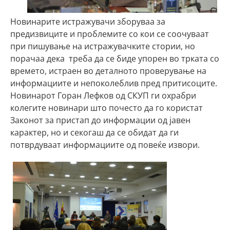
Новинарите истражувачи зборуваа за
предизвиците и проблемите со кои се соочуваат
при пишување на истражувачките стории, но
порачаа дека треба да се биде упорен во трката со
времето, истраен во деталното проверување на
информациите и непоколеблив пред притисоците.
Новинарот Горан Лефков од СКУП ги охрабри
колегите новинари што почесто да го користат
Законот за пристап до информации од јавен
карактер, но и секогаш да се обидат да ги
потврдуваат информациите од повеќе извори.