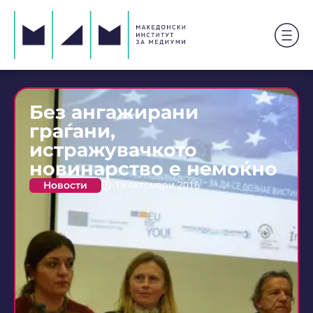
Без ангажирани
граѓани,
истражувачкото
новинарство е немоќно
Новости
19 октомври 2016