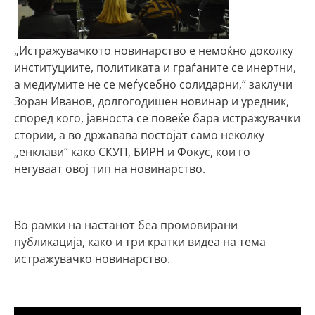
„Истражувачкото новинарство е немоќно доколку
институциите, политиката и граѓаните се инертни,
а медиумите не се меѓусебно солидарни,“ заклучи
Зоран Иванов, долгогодишен новинар и уредник,
според кого, јавноста се повеќе бара истражувачки
стории, а во државава постојат само неколку
„енклави“ како СКУП, БИРН и Фокус, кои го
негуваат овој тип на новинарство.
Во рамки на настанот беа промовирани
публикација, како и три кратки видеа на тема
истражувачко новинарство.