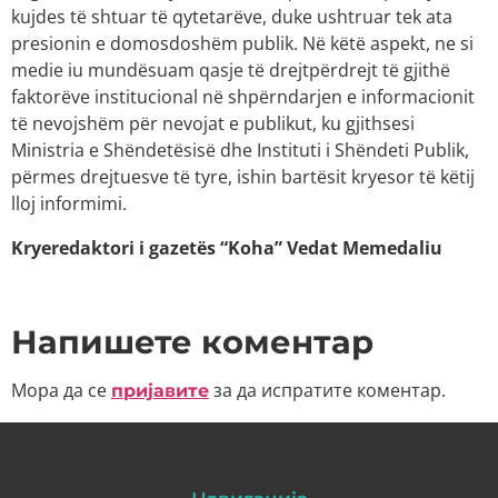
kujdes të shtuar të qytetarëve, duke ushtruar tek ata
presionin e domosdoshëm publik. Në këtë aspekt, ne si
medie iu mundësuam qasje të drejtpërdrejt të gjithë
faktorëve institucional në shpërndarjen e informacionit
të nevojshëm për nevojat e publikut, ku gjithsesi
Ministria e Shëndetësisë dhe Instituti i Shëndeti Publik,
përmes drejtuesve të tyre, ishin bartësit kryesor të këtij
lloj informimi.
Kryeredaktori i gazetës “Koha” Vedat Memedaliu
Напишете коментар
Мора да се
за да испратите коментар.
пријавите