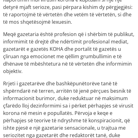
detyrë mjaft serioze, pasi përpara kishim dy përgjegjësi:
të raportojmë të vërtetën dhe vetëm të vërtetën, si dhe
të mos shqetësojmë lexuesin.
Meqë gazetaria është profesion që i shërbim të publikut,
informimit të drejtë dhe ndërtimit profesional mediat,
gazetarët e gazetës KOHA dhe portalit të gazetës u
çliruan nga emocionet me qëllim grumbullimin e të
dhënave të mbështetura në të vërtetën dhe informimin
objektiv.
Rrjeti i gazetarëve dhe bashkëpunëtorëve tanë të
shpërndarë në terren, arritën të jenë përçues besnik të
informacionit burimor, duke reduktuar në maksimum
çfarëdo lloj dezinformimi sa i përket përhapjes së virusit
korona në mesin e popullatës. Përvoja e keqe e
përhapjes së teorive të ndryshme të konspiracionit, që
ishte pjesë e një gazetarie sensacionale, u trajtua me
seriozitet nga gazetarët dhe redaktorët tanë, duke