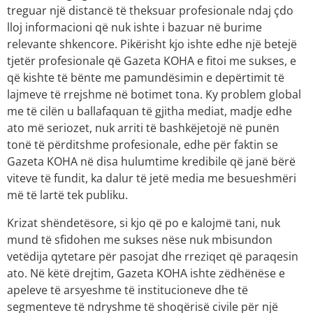
treguar një distancë të theksuar profesionale ndaj çdo
lloj informacioni që nuk ishte i bazuar në burime
relevante shkencore. Pikërisht kjo ishte edhe një betejë
tjetër profesionale që Gazeta KOHA e fitoi me sukses, e
që kishte të bënte me pamundësimin e depërtimit të
lajmeve të rrejshme në botimet tona. Ky problem global
me të cilën u ballafaquan të gjitha mediat, madje edhe
ato më seriozet, nuk arriti të bashkëjetojë në punën
tonë të përditshme profesionale, edhe për faktin se
Gazeta KOHA në disa hulumtime kredibile që janë bërë
viteve të fundit, ka dalur të jetë media me besueshmëri
më të lartë tek publiku.
Krizat shëndetësore, si kjo që po e kalojmë tani, nuk
mund të sfidohen me sukses nëse nuk mbisundon
vetëdija qytetare për pasojat dhe rreziqet që paraqesin
ato. Në këtë drejtim, Gazeta KOHA ishte zëdhënëse e
apeleve të arsyeshme të institucioneve dhe të
segmenteve të ndryshme të shoqërisë civile për një