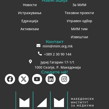
Навигација
Новости
За МИМ
Истражувања
Тековни проекти
Едукација
Управен одбор
Активизам
МИМ тим
Извештаи
Контакт
mim@mim.org.mk
+389 2 30 90 144
Јуриј Гагарин 17-1/1
1000 Скопје, Р. Македонија
Следете нè!