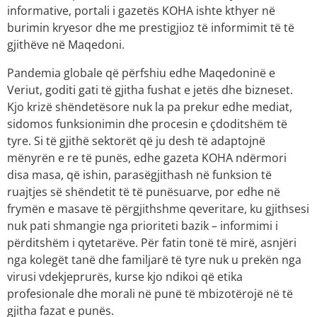
informative, portali i gazetës KOHA ishte kthyer në
burimin kryesor dhe me prestigjioz të informimit të të
gjithëve në Maqedoni.
Pandemia globale që përfshiu edhe Maqedoninë e
Veriut, goditi gati të gjitha fushat e jetës dhe bizneset.
Kjo krizë shëndetësore nuk la pa prekur edhe mediat,
sidomos funksionimin dhe procesin e çdoditshëm të
tyre. Si të gjithë sektorët që ju desh të adaptojnë
mënyrën e re të punës, edhe gazeta KOHA ndërmori
disa masa, që ishin, parasëgjithash në funksion të
ruajtjes së shëndetit të të punësuarve, por edhe në
frymën e masave të përgjithshme qeveritare, ku gjithsesi
nuk pati shmangie nga prioriteti bazik – informimi i
përditshëm i qytetarëve. Për fatin tonë të mirë, asnjëri
nga kolegët tanë dhe familjarë të tyre nuk u prekën nga
virusi vdekjeprurës, kurse kjo ndikoi që etika
profesionale dhe morali në punë të mbizotërojë në të
gjitha fazat e punës.