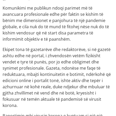
Komunikimi me publikun ndoqi parimet më të
avancuara profesionale edhe për faktin se kishim të
bënim me dimensionet e panjohura të një pandemie
globale, e cila nuk do të mund të fitohej nëse nuk do të
kishim vendosur që në start disa parametra të
informimit objektiv e të paanshëm.
Ekipet tona të gazetarëve dhe redaktorëve, si në gazetë
ashtu edhe në portal, i zhvendosën vetëm fizikisht
vendet e tyre të punës, por jo edhe obligimet dhe
synimet profesionale. Gazeta, ndonëse me faqe të
reduktuara, mbajti kontinuitetin e botimit, ndërkohë që
edicioni online i portalit tonë, ishte aktiv dhe tepër i
azhurnuar në kohë reale, duke ndjekur dhe mbuluar të
gjitha zhvillimet në vend dhe në botë, kryesisht i
fokusuar në temën aktuale të pandemisë së virusit
korona.
Raportimin mbi virusin korona e kuptuam si një një