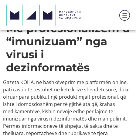
Me profesionalizëm u
“imunizuam” nga
virusi i
dezinformatës
Gazeta KOHA, në bashkëveprim me platformën online,
pati rastin të testohet në këtë krizë shëndetësore, duke
ofruar para publikut një produkt mjaft profesional, që
ishte i domosdoshëm për të gjithë ata që, krahas
medikamenteve, kishin nevojë edhe për lajme të
imunizuar nga virusi i dezinformatës dhe manipulimit.
Përmes informacioneve të shpejta, të sakta dhe të
thelluara, reportazheve dhe rubrikave të tjera