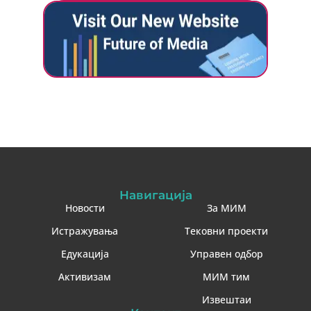
Навигација
Новости
За МИМ
Истражувања
Тековни проекти
Едукација
Управен одбор
Активизам
МИМ тим
Извештаи