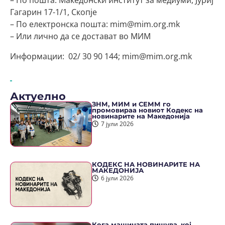
– По пошта: Македонски институт за медиуми, Јуриј
Гагарин 17-1/1, Скопје
– По електронска пошта: mim@mim.org.mk
– Или лично да се достават во МИМ
Информации: 02/ 30 90 144; mim@mim.org.mk
Актуелно
ЗНМ, МИМ и СЕММ го
промовираа новиот Кодекс на
новинарите на Македонија
7 јули 2026
КОДЕКС НА НОВИНАРИТЕ НА
МАКЕДОНИЈА
6 јули 2026
Кога машината пишува, кој