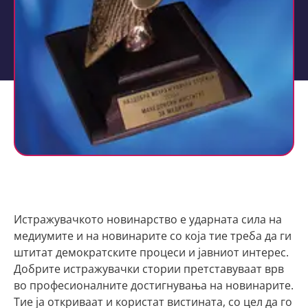
Истражувачкото новинарство е ударната сила на
медиумите и на новинарите со која тие треба да ги
штитат демократските процеси и јавниот интерес.
Добрите истражувачки стории претставуваат врв
во професионалните достигнувања на новинарите.
Тие ја откриваат и користат вистината, со цел да го